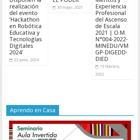
realización
Experiencia
30 mayo, 2021
del evento
Profesional
‘Hackathon
del Ascenso
en Robótica
de Escala
Educativa y
2021 | O.M.
Tecnologías
N°004-2022-
Digitales
MINEDU/VM
2024’
GP-DIGEDD-
DIED
23 junio, 2024
15 febrero,
2022
Aprendo en Casa