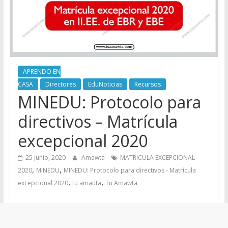
APRENDO EN
CASA
Directores
EduNoticias
Recursos
MINEDU: Protocolo para
directivos – Matrícula
excepcional 2020
25 junio, 2020
Amawta
MATRICULA EXCEPCIONAL
,
,
2020
MINEDU
MINEDU: Protocolo para directivos - Matrícula
,
,
excepcional 2020
tu amauta
Tu Amawta