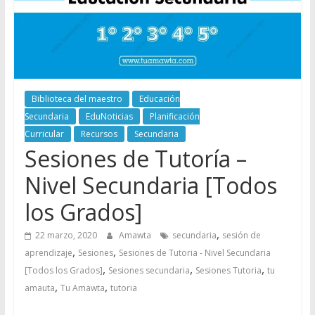
Biblioteca del maestro
Educación
Secundaria
EduNoticias
Planificación
Curricular
Recursos
Secundaria
Sesiones de Tutoría –
Nivel Secundaria [Todos
los Grados]
,
22 marzo, 2020
Amawta
secundaria
sesión de
,
,
aprendizaje
Sesiones
Sesiones de Tutoria - Nivel Secundaria
,
,
,
[Todos los Grados]
Sesiones secundaria
Sesiones Tutoria
tu
,
,
amauta
Tu Amawta
tutoria