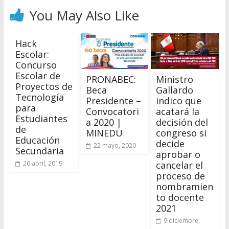
You May Also Like
Hack
Escolar:
Concurso
Escolar de
PRONABEC:
Ministro
Proyectos de
Beca
Gallardo
Tecnología
Presidente –
indico que
para
Convocatori
acatará la
Estudiantes
a 2020 |
decisión del
de
MINEDU
congreso si
Educación
decide
22 mayo, 2020
Secundaria
aprobar o
cancelar el
26 abril, 2019
proceso de
nombramien
to docente
2021
9 diciembre,