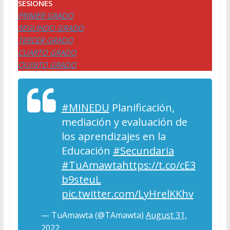
SESIONES
PRIMER GRADO
SEGUNDO GRADO
TERCER GRADO
CUARTO GRADO
QUINTO GRADO
#MINEDU
Planificación,
mediación y evaluación de
los aprendizajes en la
Educación
#Secundaria
#TuAmawta
https://t.co/cE3
b9steuL
pic.twitter.com/LyHrelKKhv
— TuAmawta (@TAmawta)
August 31,
2022