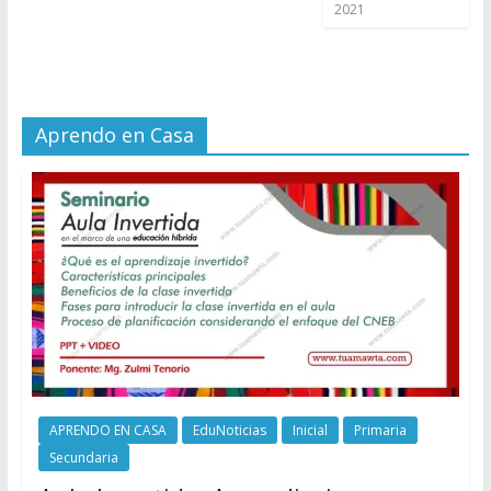
2021
Aprendo en Casa
APRENDO EN CASA
EduNoticias
Inicial
Primaria
Secundaria