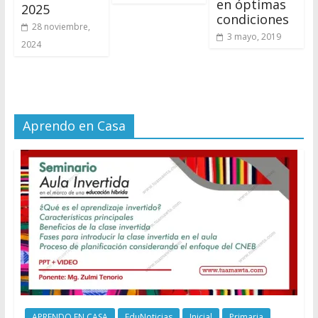
en óptimas
2025
condiciones
28 noviembre,
3 mayo, 2019
2024
Aprendo en Casa
APRENDO EN CASA
EduNoticias
Inicial
Primaria