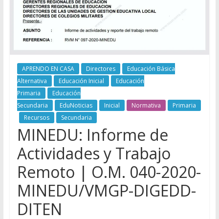
APRENDO EN CASA
Directores
Educación Básica
Alternativa
Educación Inicial
Educación
Primaria
Educación
Secundaria
EduNoticias
Inicial
Normativa
Primaria
Recursos
Secundaria
MINEDU: Informe de
Actividades y Trabajo
Remoto | O.M. 040-2020-
MINEDU/VMGP-DIGEDD-
DITEN