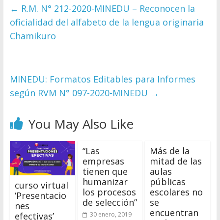
←
R.M. N° 212-2020-MINEDU – Reconocen la
oficialidad del alfabeto de la lengua originaria
Chamikuro
MINEDU: Formatos Editables para Informes
según RVM N° 097-2020-MINEDU
→
You May Also Like
“Las
Más de la
empresas
mitad de las
tienen que
aulas
humanizar
públicas
curso virtual
los procesos
escolares no
‘Presentacio
de selección”
se
nes
encuentran
efectivas’
30 enero, 2019