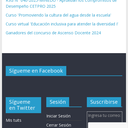
RSG N° 040-2025-MINEDU - Aprueban los Compromisos de
Desempeño CETPRO 2025
Curso 'Promoviendo la cultura del agua desde la escuela'
Curso virtual 'Educación inclusiva para atender la diversidad I'
Ganadores del concurso de Ascenso Docente 2024
Sígueme en Facebook
Sígueme
Sesión
Suscribirse
en Twitter
Ingresa tu correo:
Iniciar Sesión
Mis tuits
Cerrar Sesión