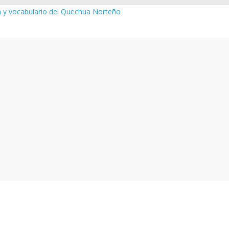
a y vocabulario del Quechua Norteño
NEDU – Aprueban padrones de los Institutos y Escuelas de Educaci
NEDU – Disponen la aplicación de instrumentos a directivos que n
de la evaluación del desempeño de Directivos de IIEE 2024
gua de señas peruana 2025’