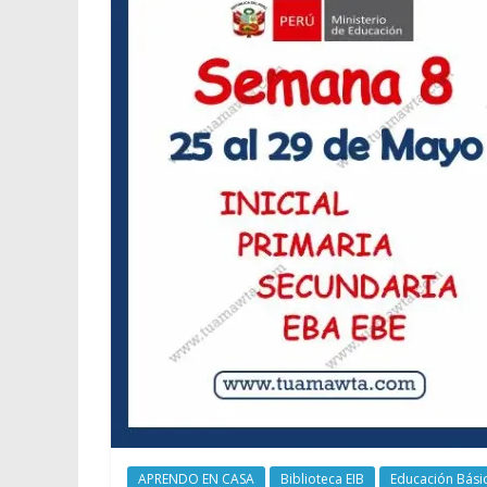
APRENDO EN CASA
Biblioteca EIB
Educación Básic