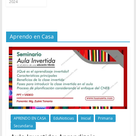
2024
Aprendo en Casa
APRENDO EN CASA
EduNoticias
Inicial
Primaria
Secundaria