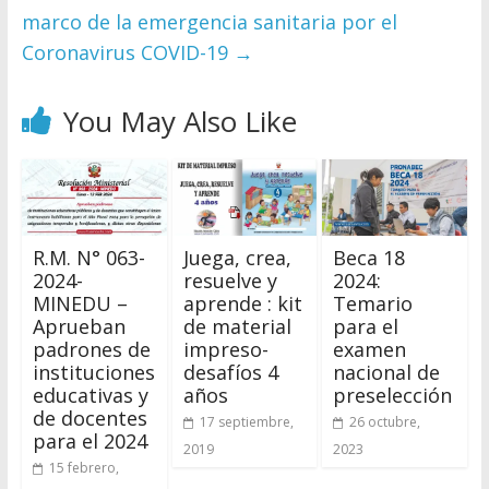
marco de la emergencia sanitaria por el
Coronavirus COVID-19
→
You May Also Like
R.M. N° 063-
Juega, crea,
Beca 18
2024-
resuelve y
2024:
MINEDU –
aprende : kit
Temario
Aprueban
de material
para el
padrones de
impreso-
examen
instituciones
desafíos 4
nacional de
educativas y
años
preselección
de docentes
17 septiembre,
26 octubre,
para el 2024
2019
2023
15 febrero,