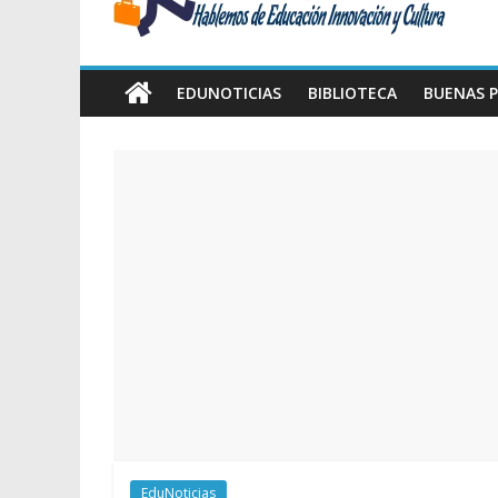
Amawta
Hablemos
de
EDUNOTICIAS
BIBLIOTECA
BUENAS P
Educación,
Innovación
y
Cultura
EduNoticias