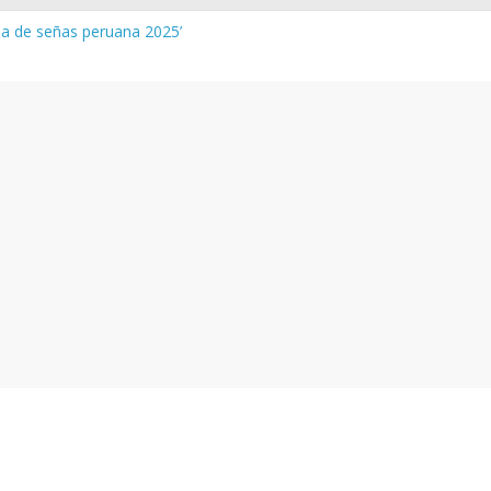
gua de señas peruana 2025’
a y vocabulario del Quechua Norteño
NEDU – Aprueban padrones de los Institutos y Escuelas de Educaci
NEDU – Disponen la aplicación de instrumentos a directivos que n
de la evaluación del desempeño de Directivos de IIEE 2024