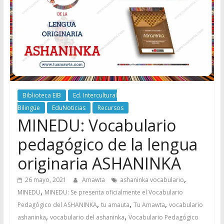
Biblioteca EIB
Ed. Intercultural
Bilingüe
EduNoticias
Recursos
MINEDU: Vocabulario
pedagógico de la lengua
originaria ASHANINKA
,
26 mayo, 2021
Amawta
ashaninka vocabulario
,
MINEDU
MINEDU: Se presenta oficialmente el Vocabulario
,
,
,
Pedagógico del ASHANINKA
tu amauta
Tu Amawta
vocabulario
,
,
ashaninka
vocabulario del ashaninka
Vocabulario Pedagógico