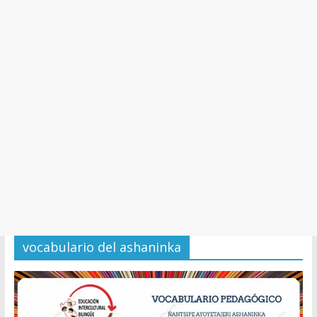
y
Cultura
vocabulario del ashaninka