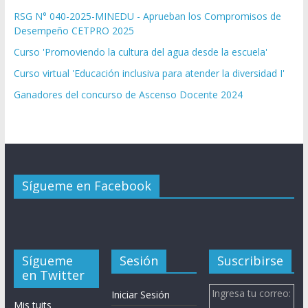
RSG N° 040-2025-MINEDU - Aprueban los Compromisos de
Desempeño CETPRO 2025
Curso 'Promoviendo la cultura del agua desde la escuela'
Curso virtual 'Educación inclusiva para atender la diversidad I'
Ganadores del concurso de Ascenso Docente 2024
Sígueme en Facebook
Sígueme
Sesión
Suscribirse
en Twitter
Ingresa tu correo:
Iniciar Sesión
Mis tuits