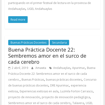
participando en el primer festival de lectura en la provincia de
,
Andahuaylas
UGEL Andahuaylas
Read more
Buenas Prácticas Docentes
Secundaria
Buena Práctica Docente 22:
Sembremos amor en el surco de
cada cerebro
,
,
2 abril, 2019
Amawta
Andahuaylas
Apurimac
Buena
Práctica Docente 22: Sembremos amor en el surco de cada
,
,
,
cerebro.
Buenas Prácticas
buenas prácticas docentes
Concurso
,
,
de buenas prácticas docentes
DRE Apurimac
experiencia
,
,
,
exitosa
Experiencias exitosas en aula
Luzmila Forton Carrasco
,
,
proyecto de innovación
proyecto de innovación pedagógica
,
,
Sembremos amor en el surco de cada cerebro
Talavera
UGEL