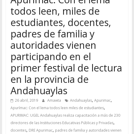
todos leen, miles de
estudiantes, docentes,
padres de familia y
autoridades vienen
participando en el
primer festival de lectura
en la provincia de
Andahuaylas
,
,
26 abril, 2019
Amawta
Andahuaylas
Apurimac
,
Apurímac: Con el lema todos leen miles de estudiantes
APURIMAC: UGEL Andahuaylas realiza capacitación a más de 230
,
directores de las Instituciones Educativas Públicas y Privadas
,
,
docentes
DRE Apurimac
padres de familia y autoridades vienen