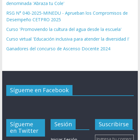
denominada 'Abraza tu Cole'
RSG N° 040-2025-MINEDU - Aprueban los Compromisos de
Desempeño CETPRO 2025
Curso 'Promoviendo la cultura del agua desde la escuela'
Curso virtual 'Educación inclusiva para atender la diversidad I'
Ganadores del concurso de Ascenso Docente 2024
Sígueme en Facebook
Sígueme
Sesión
Suscribirse
en Twitter
Ingresa tu correo:
Iniciar Sesión