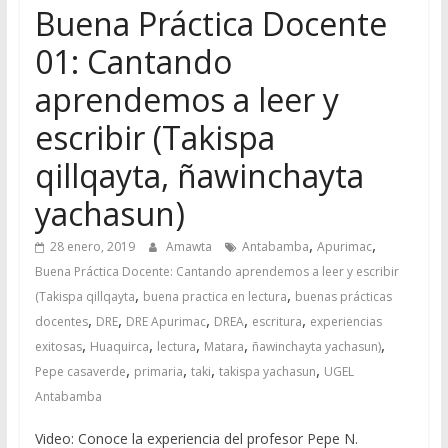
Buena Práctica Docente
01: Cantando
aprendemos a leer y
escribir (Takispa
qillqayta, ñawinchayta
yachasun)
,
,
28 enero, 2019
Amawta
Antabamba
Apurimac
Buena Práctica Docente: Cantando aprendemos a leer y escribir
,
,
(Takispa qillqayta
buena practica en lectura
buenas prácticas
,
,
,
,
,
docentes
DRE
DRE Apurimac
DREA
escritura
experiencias
,
,
,
,
,
exitosas
Huaquirca
lectura
Matara
ñawinchayta yachasun)
,
,
,
,
Pepe casaverde
primaria
taki
takispa yachasun
UGEL
Antabamba
Video: Conoce la experiencia del profesor Pepe N.