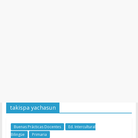
y
Cultura
takispa yachasun
Buenas Prácticas Docentes
Ed. Intercultural
Bilingüe
Primaria