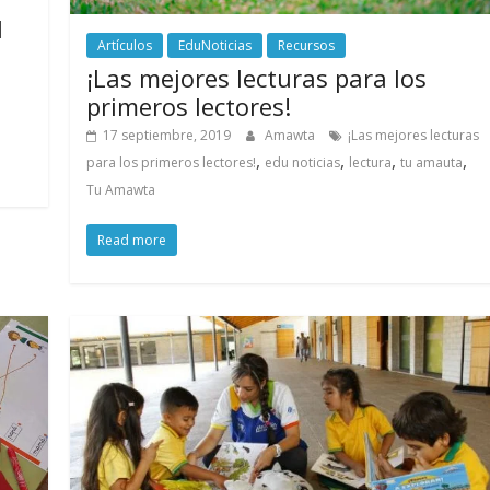
l
Artículos
EduNoticias
Recursos
¡Las mejores lecturas para los
primeros lectores!
17 septiembre, 2019
Amawta
¡Las mejores lecturas
,
,
,
,
para los primeros lectores!
edu noticias
lectura
tu amauta
Tu Amawta
Read more