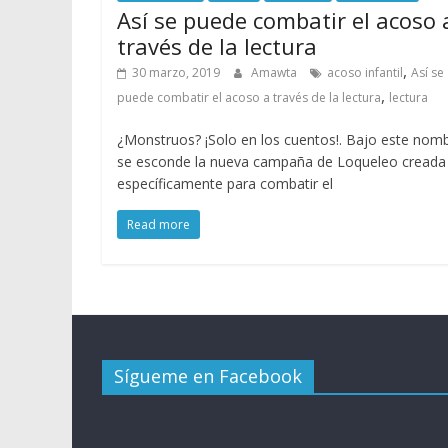
Así se puede combatir el acoso 
través de la lectura
,
30 marzo, 2019
Amawta
acoso infantil
Así se
,
puede combatir el acoso a través de la lectura
lectura
¿Monstruos? ¡Solo en los cuentos!. Bajo este nom
se esconde la nueva campaña de Loqueleo creada
específicamente para combatir el
Read more
Sígueme en Facebook