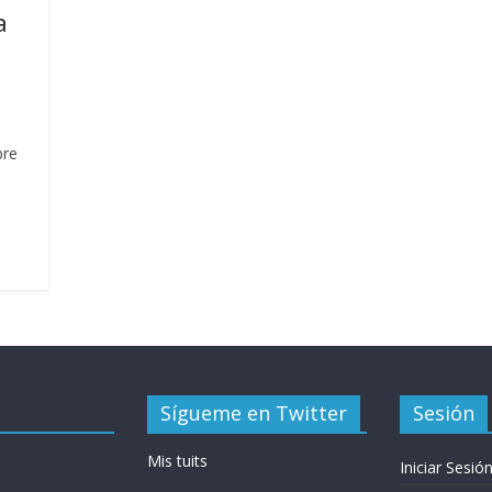
a
bre
Sígueme en Twitter
Sesión
Mis tuits
Iniciar Sesió