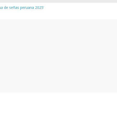
gua de señas peruana 2025’
a y vocabulario del Quechua Norteño
INEDU – Aprueban padrones de los Institutos y Escuelas de Educaci
INEDU – Disponen la aplicación de instrumentos a directivos que n
 de la evaluación del desempeño de Directivos de IIEE 2024