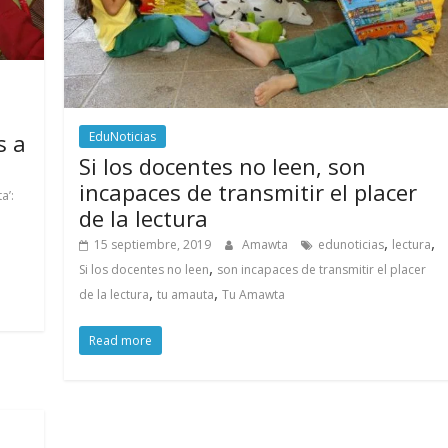
s a
EduNoticias
Si los docentes no leen, son
incapaces de transmitir el placer
a’:
de la lectura
,
,
15 septiembre, 2019
Amawta
edunoticias
lectura
,
Si los docentes no leen
son incapaces de transmitir el placer
,
,
de la lectura
tu amauta
Tu Amawta
Read more