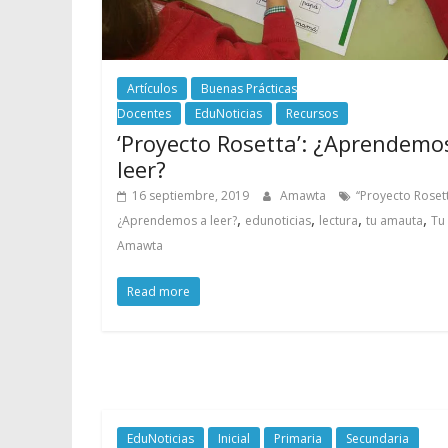
Artículos
Buenas Prácticas
Docentes
EduNoticias
Recursos
‘Proyecto Rosetta’: ¿Aprendemo
leer?
16 septiembre, 2019
Amawta
‘‘Proyecto Rosett
,
,
,
,
¿Aprendemos a leer?
edunoticias
lectura
tu amauta
Tu
Amawta
Read more
EduNoticias
Inicial
Primaria
Secundaria