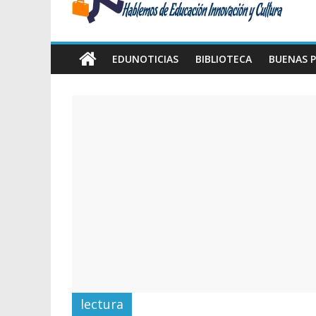
Amawta
Hablemos
de
EDUNOTICIAS
BIBLIOTECA
BUENAS P
Educación,
Innovación
y
Cultura
lectura