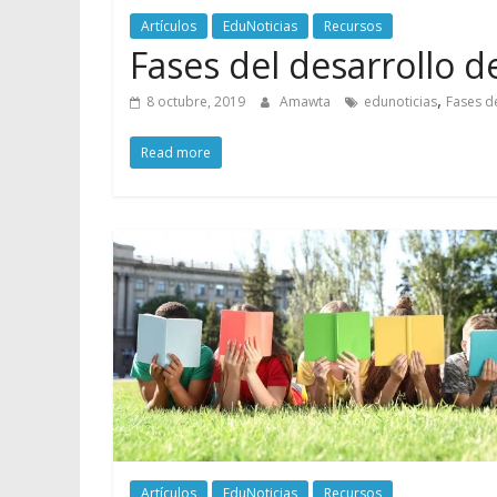
Artículos
EduNoticias
Recursos
Fases del desarrollo d
,
8 octubre, 2019
Amawta
edunoticias
Fases de
Read more
Artículos
EduNoticias
Recursos