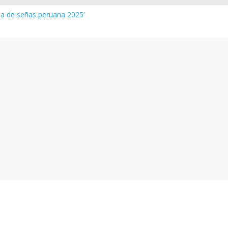
gua de señas peruana 2025’
a y vocabulario del Quechua Norteño
NEDU – Aprueban padrones de los Institutos y Escuelas de Educaci
NEDU – Disponen la aplicación de instrumentos a directivos que n
de la evaluación del desempeño de Directivos de IIEE 2024