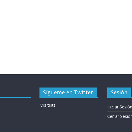
Sígueme en Twitter
Sesión
Mis tuits
Iniciar Sesió
Cerrar Sesió