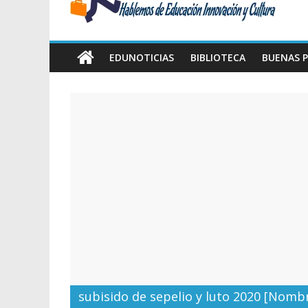
Amawta
Hablemos
de
EDUNOTICIAS
BIBLIOTECA
BUENAS P
Educación,
Innovación
y
Cultura
subisido de sepelio y luto 2020 [Nomb