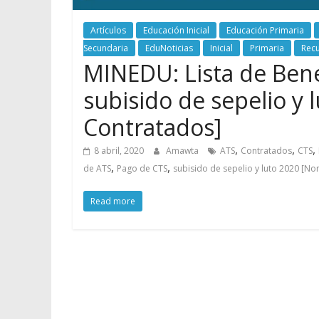
Artículos
Educación Inicial
Educación Primaria
Secundaria
EduNoticias
Inicial
Primaria
Rec
MINEDU: Lista de Bene
subisido de sepelio y
Contratados]
,
,
,
8 abril, 2020
Amawta
ATS
Contratados
CTS
,
,
de ATS
Pago de CTS
subisido de sepelio y luto 2020 [N
Read more