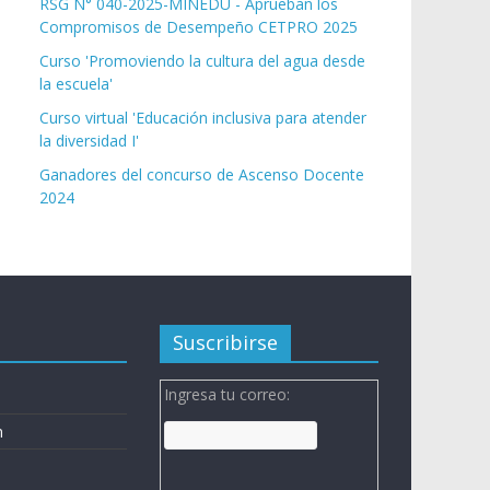
RSG N° 040-2025-MINEDU - Aprueban los
Compromisos de Desempeño CETPRO 2025
Curso 'Promoviendo la cultura del agua desde
la escuela'
Curso virtual 'Educación inclusiva para atender
la diversidad I'
Ganadores del concurso de Ascenso Docente
2024
Suscribirse
Ingresa tu correo:
n
n