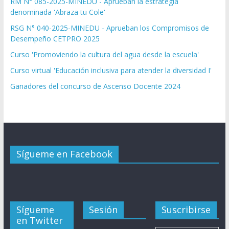
RM N° 085-2025-MINEDU - Aprueban la estrategia
denominada 'Abraza tu Cole'
RSG N° 040-2025-MINEDU - Aprueban los Compromisos de
Desempeño CETPRO 2025
Curso 'Promoviendo la cultura del agua desde la escuela'
Curso virtual 'Educación inclusiva para atender la diversidad I'
Ganadores del concurso de Ascenso Docente 2024
Sígueme en Facebook
Sígueme
Sesión
Suscribirse
en Twitter