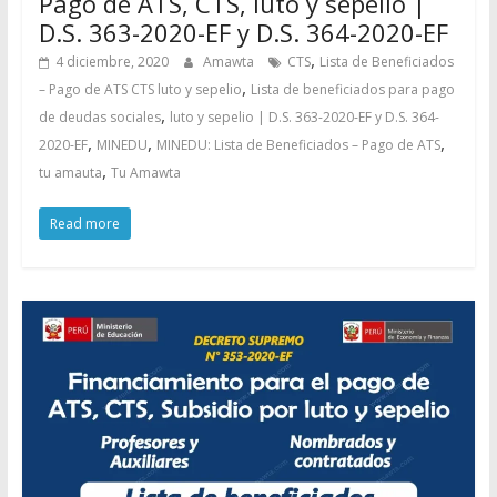
Pago de ATS, CTS, luto y sepelio |
D.S. 363-2020-EF y D.S. 364-2020-EF
,
4 diciembre, 2020
Amawta
CTS
Lista de Beneficiados
,
– Pago de ATS CTS luto y sepelio
Lista de beneficiados para pago
,
de deudas sociales
luto y sepelio | D.S. 363-2020-EF y D.S. 364-
,
,
,
2020-EF
MINEDU
MINEDU: Lista de Beneficiados – Pago de ATS
,
tu amauta
Tu Amawta
Read more