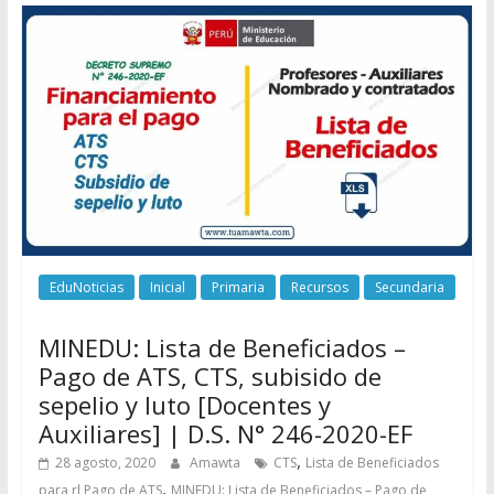
EduNoticias
Inicial
Primaria
Recursos
Secundaria
MINEDU: Lista de Beneficiados –
Pago de ATS, CTS, subisido de
sepelio y luto [Docentes y
Auxiliares] | D.S. N° 246-2020-EF
,
28 agosto, 2020
Amawta
CTS
Lista de Beneficiados
,
para rl Pago de ATS
MINEDU: Lista de Beneficiados – Pago de