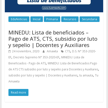
EduNoticias
Inicial
Primaria
Recursos
Secundaria
MINEDU: Lista de beneficiados –
Pago de ATS, CTS, subsidio por luto
y sepelio | Docentes y Auxiliares
,
24 noviembre, 2020
Amawta
CTS
D.S. N° 353-2020-
,
,
EF
Decreto Supremo N° 353-2020-EF
MINEDU: Lista de
,
Beneficiados - Pago de ATS
MINEDU: Lista de Beneficiados Pago
,
de ATS CTS subsidio por luto y sepelio para Docentes y Auxiliares
,
,
subsidio por luto y sepelio | Docentes y Auxiliares
tu amauta
Tu
Amawta
Read more