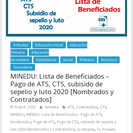
Artículos
Educación Inicial
Educación
Primaria
Educación
Secundaria
EduNoticias
Inicial
Primaria
Recursos
Secundaria
MINEDU: Lista de Beneficiados –
Pago de ATS, CTS, subisido de
sepelio y luto 2020 [Nombrados y
Contratados]
,
,
,
8 abril, 2020
Amawta
ATS
Contratados
CTS
,
,
MINEDU
MINEDU: Lista de Beneficiados - Pago de ATS
,
,
,
Nombrados
Pago de ATS
Pago de CTS
subisido de sepelio y
,
,
luto 2020 [Nombrados y Contratados]
tu amauta
Tu Amawta