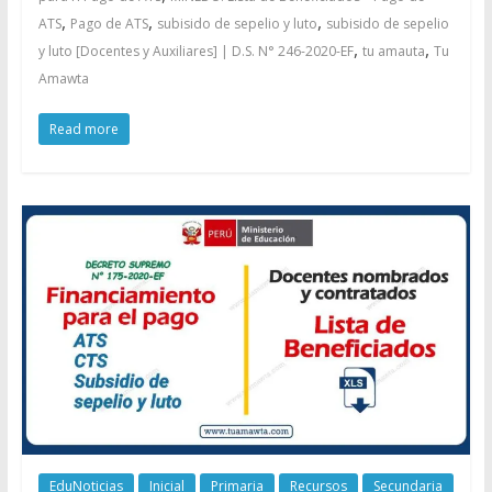
,
,
,
ATS
Pago de ATS
subisido de sepelio y luto
subisido de sepelio
,
,
y luto [Docentes y Auxiliares] | D.S. N° 246-2020-EF
tu amauta
Tu
Amawta
Read more
EduNoticias
Inicial
Primaria
Recursos
Secundaria