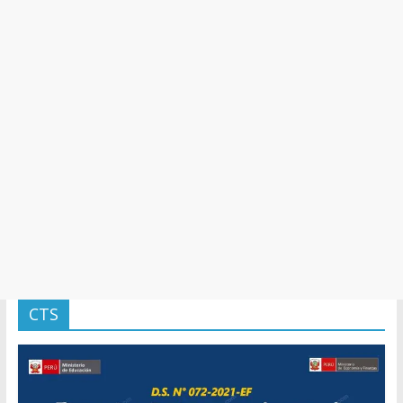
y
Cultura
CTS