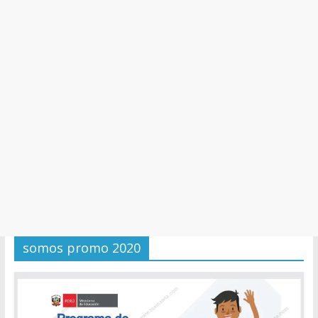
y
Cultura
somos promo 2020