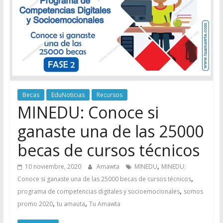
Becas
EduNoticias
Recursos
MINEDU: Conoce si
ganaste una de las 25000
becas de cursos técnicos
,
10 noviembre, 2020
Amawta
MINEDU
MINEDU:
,
Conoce si ganaste una de las 25000 becas de cursos técnicos
,
programa de competencias digitales y socioemocionales
somos
,
,
promo 2020
tu amauta
Tu Amawta