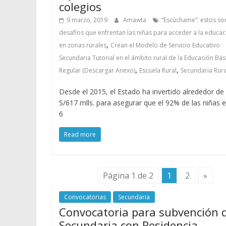
colegios
9 marzo, 2019
Amawta
“Escúchame”: estos so
desafíos que enfrentan las niñas para acceder a la educac
,
en zonas rurales
Crean el Modelo de Servicio Educativo
Secundaria Tutorial en el ámbito rural de la Educación Bás
,
,
Regular (Descargar Anexo)
Escuela Rural
Secundaria Rura
Desde el 2015, el Estado ha invertido alrededor de
S/617 mlls. para asegurar que el 92% de las niñas 
6
Read more
Página 1 de 2
1
2
»
Convocatorias
Secundaria
Convocatoria para subvención 
Secundaria con Residencia