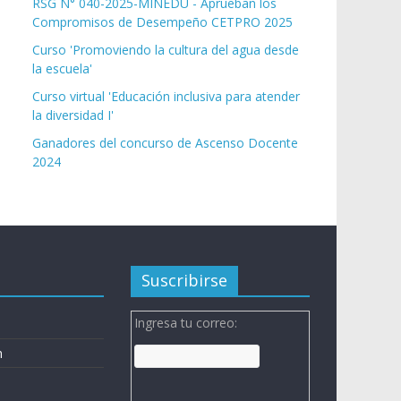
RSG N° 040-2025-MINEDU - Aprueban los
Compromisos de Desempeño CETPRO 2025
Curso 'Promoviendo la cultura del agua desde
la escuela'
Curso virtual 'Educación inclusiva para atender
la diversidad I'
Ganadores del concurso de Ascenso Docente
2024
Suscribirse
Ingresa tu correo:
n
n