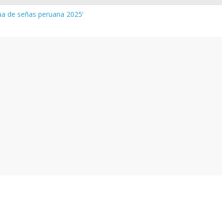
gua de señas peruana 2025’
a y vocabulario del Quechua Norteño
INEDU – Aprueban padrones de los Institutos y Escuelas de Educaci
INEDU – Disponen la aplicación de instrumentos a directivos que n
 de la evaluación del desempeño de Directivos de IIEE 2024