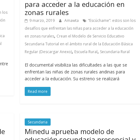
para acceder a la educación en
zonas rurales
n los
ión
9 marzo, 2019
Amawta
“Escúchame”: estos son los
desafíos que enfrentan las niñas para acceder a la educación
,
ica
en zonas rurales
Crean el Modelo de Servicio Educativo
l
Secundaria Tutorial en el ámbito rural de la Educación Básica
,
,
Regular (Descargar Anexo)
Escuela Rural
Secundaria Rural
entre
El documental visibiliza las dificultades a las que se
enfrentan las niñas de zonas rurales andinas para
acceder a la educación. Su estreno se realizará
Read more
Secundaria
de
Minedu aprueba modelo de
educación secundaria presencial y