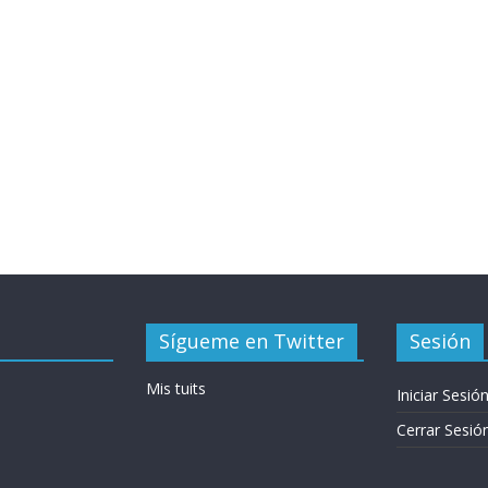
Sígueme en Twitter
Sesión
Mis tuits
Iniciar Sesió
Cerrar Sesió