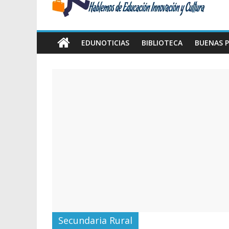
Amawta
Hablemos
de
EDUNOTICIAS
BIBLIOTECA
BUENAS P
Educación,
Innovación
y
Cultura
Secundaria Rural