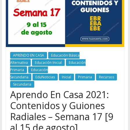
APRENDO EN CASA
Educación Básica
Alternativa
Educación Inicial
Educación
Primaria
Educación
Secundaria
EduNoticias
Inicial
Primaria
Recursos
Secundaria
Aprendo En Casa 2021:
Contenidos y Guiones
Radiales – Semana 17 [9
al 15 de agosto]