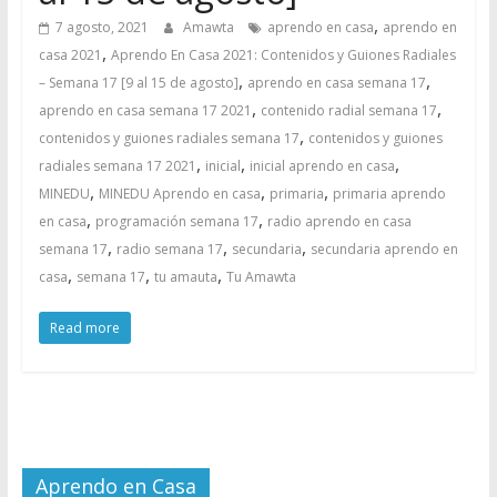
,
7 agosto, 2021
Amawta
aprendo en casa
aprendo en
,
casa 2021
Aprendo En Casa 2021: Contenidos y Guiones Radiales
,
,
– Semana 17 [9 al 15 de agosto]
aprendo en casa semana 17
,
,
aprendo en casa semana 17 2021
contenido radial semana 17
,
contenidos y guiones radiales semana 17
contenidos y guiones
,
,
,
radiales semana 17 2021
inicial
inicial aprendo en casa
,
,
,
MINEDU
MINEDU Aprendo en casa
primaria
primaria aprendo
,
,
en casa
programación semana 17
radio aprendo en casa
,
,
,
semana 17
radio semana 17
secundaria
secundaria aprendo en
,
,
,
casa
semana 17
tu amauta
Tu Amawta
Read more
Aprendo en Casa