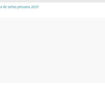
gua de señas peruana 2025’
a y vocabulario del Quechua Norteño
NEDU – Aprueban padrones de los Institutos y Escuelas de Educaci
NEDU – Disponen la aplicación de instrumentos a directivos que n
de la evaluación del desempeño de Directivos de IIEE 2024