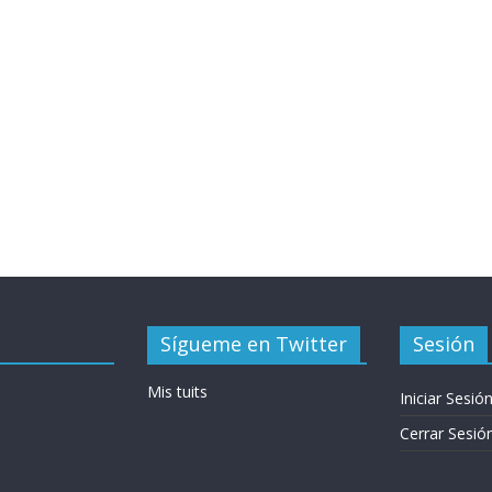
Sígueme en Twitter
Sesión
Mis tuits
Iniciar Sesió
Cerrar Sesió