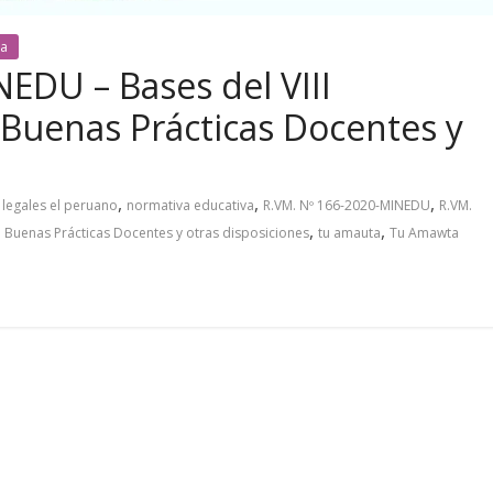
va
EDU – Bases del VIII
Buenas Prácticas Docentes y
,
,
,
legales el peruano
normativa educativa
R.VM. Nº 166-2020-MINEDU
R.VM.
,
,
 Buenas Prácticas Docentes y otras disposiciones
tu amauta
Tu Amawta