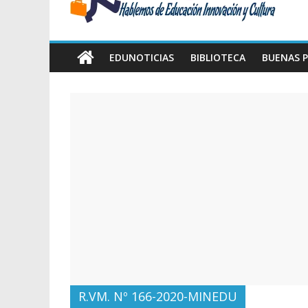
Amawta
Hablemos
de
EDUNOTICIAS
BIBLIOTECA
BUENAS P
Educación,
Innovación
y
Cultura
R.VM. Nº 166-2020-MINEDU