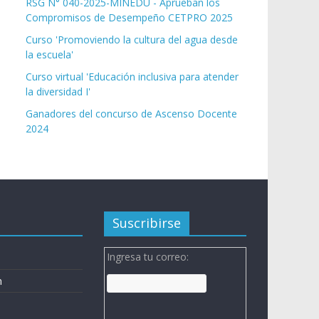
RSG N° 040-2025-MINEDU - Aprueban los
Compromisos de Desempeño CETPRO 2025
Curso 'Promoviendo la cultura del agua desde
la escuela'
Curso virtual 'Educación inclusiva para atender
la diversidad I'
Ganadores del concurso de Ascenso Docente
2024
Suscribirse
Ingresa tu correo:
n
n