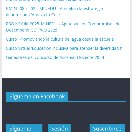
RM N° 085-2025-MINEDU - Aprueban la estrategia
denominada 'Abraza tu Cole'
RSG N° 040-2025-MINEDU - Aprueban los Compromisos de
Desempeño CETPRO 2025
Curso 'Promoviendo la cultura del agua desde la escuela'
Curso virtual 'Educación inclusiva para atender la diversidad I'
Ganadores del concurso de Ascenso Docente 2024
Sígueme en Facebook
Sígueme
Sesión
Suscribirse