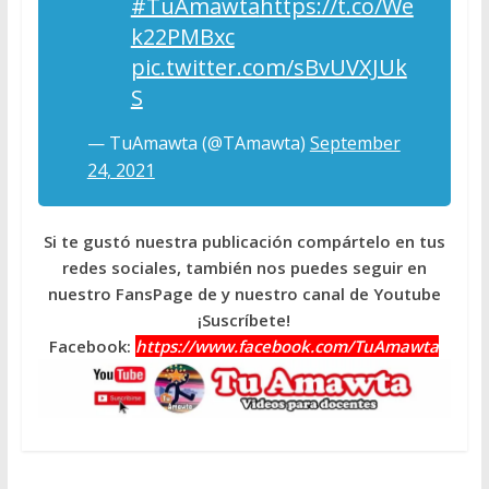
#TuAmawta
https://t.co/We
k22PMBxc
pic.twitter.com/sBvUVXJUk
S
— TuAmawta (@TAmawta)
September
24, 2021
Si te gustó nuestra publicación compártelo en tus
redes sociales, también nos puedes seguir en
nuestro FansPage de y nuestro canal de Youtube
¡Suscríbete!
Facebook:
https://www.facebook.com/TuAmawta