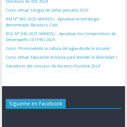
Directivos de IIEE 2024
Curso virtual 'Lengua de señas peruana 2025'
RM N° 085-2025-MINEDU - Aprueban la estrategia
denominada 'Abraza tu Cole'
RSG N° 040-2025-MINEDU - Aprueban los Compromisos de
Desempeño CETPRO 2025
Curso 'Promoviendo la cultura del agua desde la escuela'
Curso virtual 'Educación inclusiva para atender la diversidad I'
Ganadores del concurso de Ascenso Docente 2024
Sígueme en Facebook