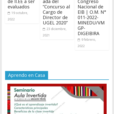
de II.EE a ser
ada del
Congreso
evaluados
“Concurso al
Nacional de
Cargo de
EIB | O.M. N°
19 octubre,
Director de
011-2022-
2022
UGEL 2020”
MINEDU/VM
GP-
23 diciembre,
DIGEIBIRA
2021
9 febrero,
2022
Aprendo en Casa