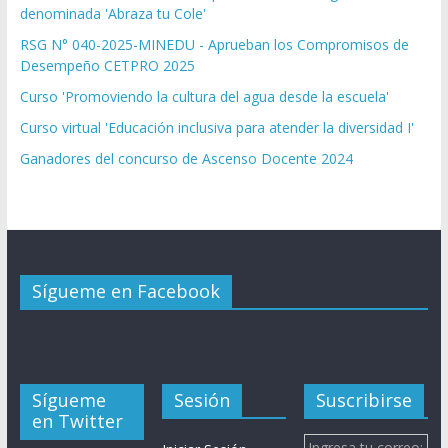
denominada 'Abraza tu Cole'
RSG N° 040-2025-MINEDU - Aprueban los Compromisos de
Desempeño CETPRO 2025
Curso 'Promoviendo la cultura del agua desde la escuela'
Curso virtual 'Educación inclusiva para atender la diversidad I'
Ganadores del concurso de Ascenso Docente 2024
Sígueme en Facebook
Sígueme
Sesión
Suscribirse
en Twitter
Ingresa tu correo: