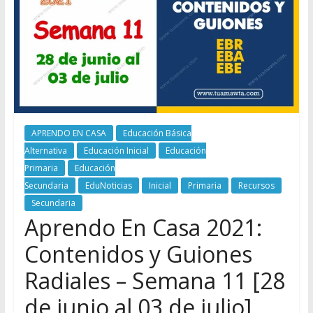
APRENDO EN CASA
Educación Básica
Alternativa
Educación Inicial
Educación
Primaria
Educación
Secundaria
EduNoticias
Inicial
Primaria
Recursos
Secundaria
Aprendo En Casa 2021:
Contenidos y Guiones
Radiales – Semana 11 [28
de junio al 03 de julio]