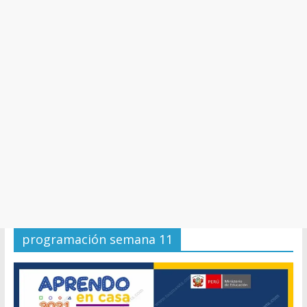
y
Cultura
programación semana 11