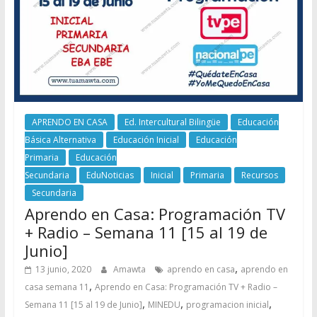
APRENDO EN CASA
Ed. Intercultural Bilingüe
Educación
Básica Alternativa
Educación Inicial
Educación
Primaria
Educación
Secundaria
EduNoticias
Inicial
Primaria
Recursos
Secundaria
Aprendo en Casa: Programación TV
+ Radio – Semana 11 [15 al 19 de
Junio]
,
13 junio, 2020
Amawta
aprendo en casa
aprendo en
,
casa semana 11
Aprendo en Casa: Programación TV + Radio –
,
,
,
Semana 11 [15 al 19 de Junio]
MINEDU
programacion inicial