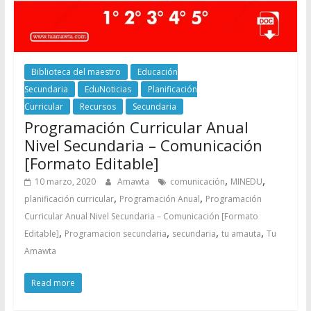
Biblioteca del maestro
Educación
Secundaria
EduNoticias
Planificación
Curricular
Recursos
Secundaria
Programación Curricular Anual
Nivel Secundaria – Comunicación
[Formato Editable]
,
,
10 marzo, 2020
Amawta
comunicación
MINEDU
,
,
planificación curricular
Programación Anual
Programación
Curricular Anual Nivel Secundaria – Comunicación [Formato
,
,
,
,
Editable]
Programacion secundaria
secundaria
tu amauta
Tu
Amawta
Read more