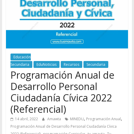
Educación
Secundaria
EduNoticias
Recursos
Secundaria
Programación Anual de
Desarrollo Personal
Ciudadanía Cívica 2022
(Referencial)
,
,
14 abril, 2022
Amawta
MINEDU
Programación Anual
Programación Anual de Desarrollo Personal Ciudadanía Cívica
,
,
,
2022 (Referencial)
programación Curricular
tu amauta
Tu