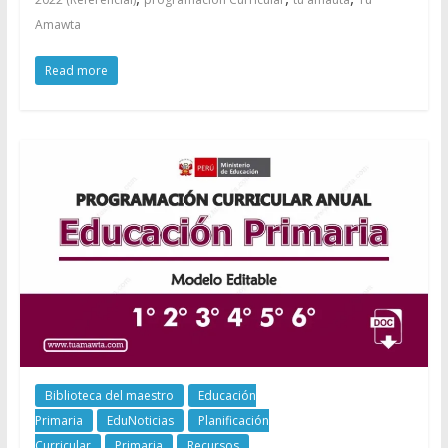
Amawta
Read more
Biblioteca del maestro
Educación
Primaria
EduNoticias
Planificación
Curricular
Primaria
Recursos