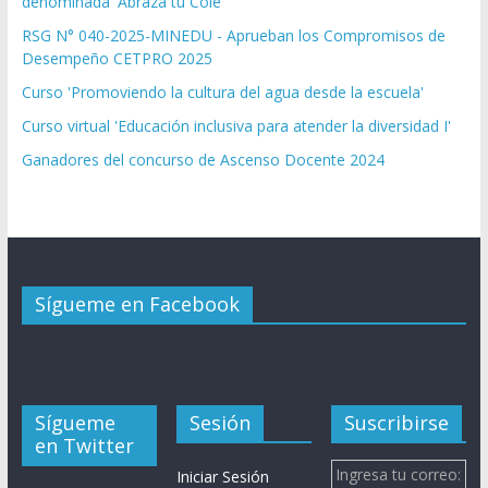
denominada 'Abraza tu Cole'
RSG N° 040-2025-MINEDU - Aprueban los Compromisos de
Desempeño CETPRO 2025
Curso 'Promoviendo la cultura del agua desde la escuela'
Curso virtual 'Educación inclusiva para atender la diversidad I'
Ganadores del concurso de Ascenso Docente 2024
Sígueme en Facebook
Sígueme
Sesión
Suscribirse
en Twitter
Ingresa tu correo:
Iniciar Sesión