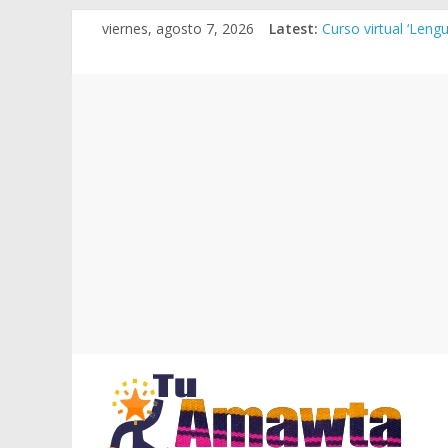
Skip
viernes, agosto 7, 2026
Latest:
Curso virtual ‘Len
to
Manual de escritur
content
RVM N° 020-2025-MI
RVM Nº 021-2025-MI
Resultados finales 
Tu