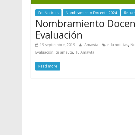
EduNoticias
Nombramiento Docente 2024
Recur
Nombramiento Docent
Evaluación
,
19 septiembre, 2019
Amawta
edu noticias
No
,
,
Evaluación
tu amauta
Tu Amawta
Read more