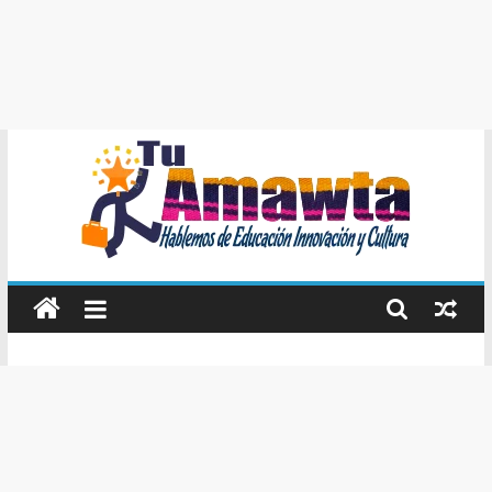
Tu
Amawta
Hablemos
de
Educación,
Innovación