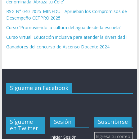
denominada 'Abraza tu Cole'
RSG N° 040-2025-MINEDU - Aprueban los Compromisos de
Desempeño CETPRO 2025
Curso 'Promoviendo la cultura del agua desde la escuela'
Curso virtual 'Educación inclusiva para atender la diversidad I'
Ganadores del concurso de Ascenso Docente 2024
Sígueme en Facebook
Sígueme
Sesión
Suscribirse
en Twitter
Ingresa tu correo:
Iniciar Sesión