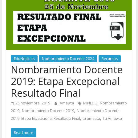
EduNoticias
Nombramiento Docente 2024
Recursos
Nombramiento Docente
2019: Etapa Excepcional
Resultado Final
,
25 noviembre, 2019
Amawta
MINEDU
Nombramiento
,
,
2019
Nombramiento Docente 2019
Nombramiento Docente
,
,
2019: Etapa Excepcional Resultado Final
tu amauta
Tu Amawta
Read more