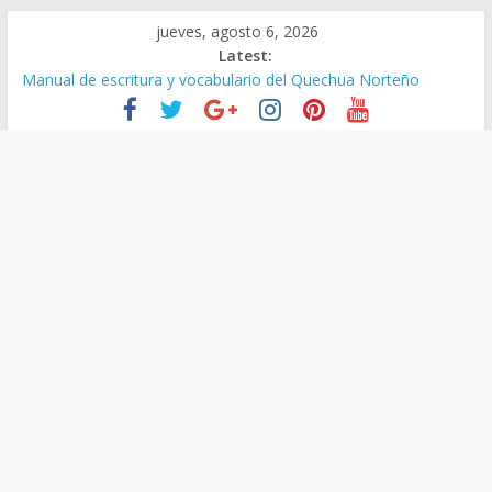
Skip
jueves, agosto 6, 2026
to
Latest:
content
Manual de escritura y vocabulario del Quechua Norteño
RVM N° 020-2025-MINEDU – Aprueban padrones de los
Institutos y Escuelas de Educación Superior
RVM Nº 021-2025-MINEDU – Disponen la aplicación de
instrumentos a directivos que no aprobaron la Evaluación de
desempeño
Resultados finales de la evaluación del desempeño de
Directivos de IIEE 2024
Curso virtual ‘Lengua de señas peruana 2025’