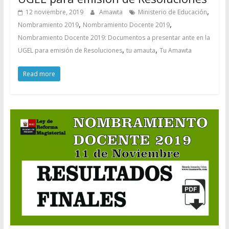
,
12 noviembre, 2019
Amawta
Ministerio de Educación
,
,
Nombramiento 2019
Nombramiento Docente 2019
Nombramiento Docente 2019: Documentos a presentar ante en la
,
,
UGEL para emisión de Resoluciones
tu amauta
Tu Amawta
Read more