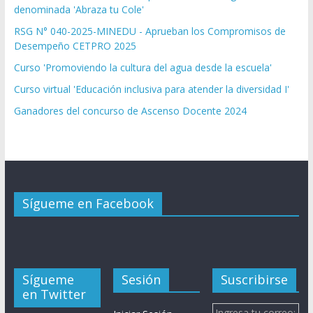
denominada 'Abraza tu Cole'
RSG N° 040-2025-MINEDU - Aprueban los Compromisos de
Desempeño CETPRO 2025
Curso 'Promoviendo la cultura del agua desde la escuela'
Curso virtual 'Educación inclusiva para atender la diversidad I'
Ganadores del concurso de Ascenso Docente 2024
Sígueme en Facebook
Sígueme
Sesión
Suscribirse
en Twitter
Ingresa tu correo: