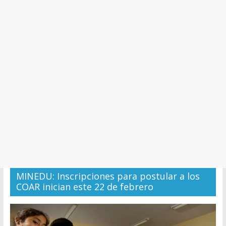
y
Cultura
MINEDU: Inscripciones para postular a los
COAR inician este 22 de febrero