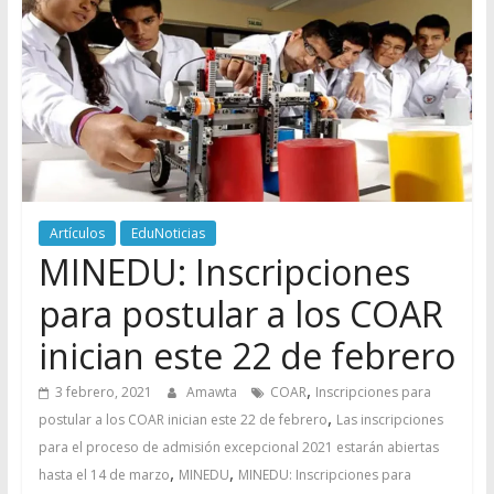
Artículos
EduNoticias
MINEDU: Inscripciones
para postular a los COAR
inician este 22 de febrero
,
3 febrero, 2021
Amawta
COAR
Inscripciones para
,
postular a los COAR inician este 22 de febrero
Las inscripciones
para el proceso de admisión excepcional 2021 estarán abiertas
,
,
hasta el 14 de marzo
MINEDU
MINEDU: Inscripciones para