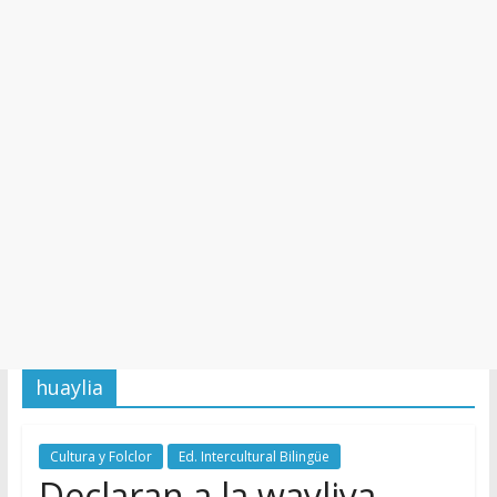
y
Cultura
huaylia
Cultura y Folclor
Ed. Intercultural Bilingüe
Declaran a la wayliya