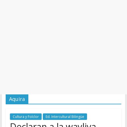
y
Cultura
Aquira
Cultura y Folclor
Ed. Intercultural Bilingüe
Declaran a la wayliya