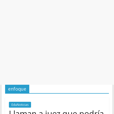
y
Cultura
enfoque
EduNoticias
Llaman a juez que podría