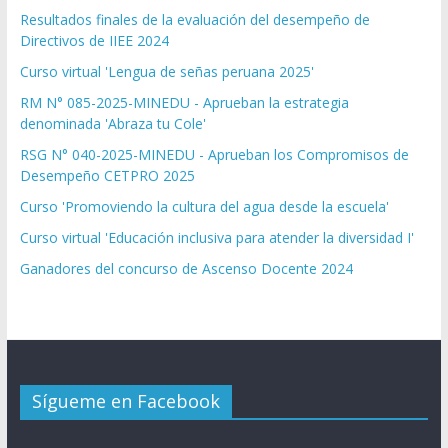
Resultados finales de la evaluación del desempeño de
Directivos de IIEE 2024
Curso virtual 'Lengua de señas peruana 2025'
RM N° 085-2025-MINEDU - Aprueban la estrategia
denominada 'Abraza tu Cole'
RSG N° 040-2025-MINEDU - Aprueban los Compromisos de
Desempeño CETPRO 2025
Curso 'Promoviendo la cultura del agua desde la escuela'
Curso virtual 'Educación inclusiva para atender la diversidad I'
Ganadores del concurso de Ascenso Docente 2024
Sígueme en Facebook