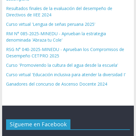
Resultados finales de la evaluación del desempeño de
Directivos de IIEE 2024
Curso virtual 'Lengua de señas peruana 2025'
RM N° 085-2025-MINEDU - Aprueban la estrategia
denominada 'Abraza tu Cole'
RSG N° 040-2025-MINEDU - Aprueban los Compromisos de
Desempeño CETPRO 2025
Curso 'Promoviendo la cultura del agua desde la escuela'
Curso virtual 'Educación inclusiva para atender la diversidad I'
Ganadores del concurso de Ascenso Docente 2024
Sígueme en Facebook