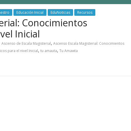
aestro
Educación Inicial
EduNoticias
Recursos
erial: Conocimientos
el Inicial
,
,
Ascenso de Escala Magisterial
Ascenso Escala Magisterial: Conocimientos
,
,
s para el nivel Inicial
tu amauta
Tu Amawta