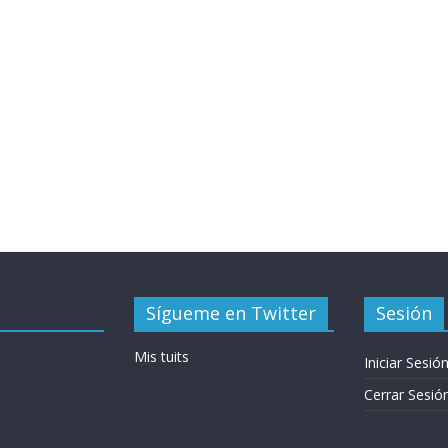
Sígueme en Twitter
Sesión
Mis tuits
Iniciar Sesió
Cerrar Sesió