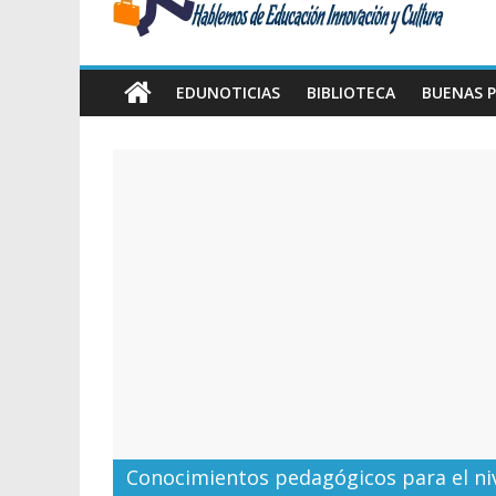
Amawta
Hablemos
de
EDUNOTICIAS
BIBLIOTECA
BUENAS P
Educación,
Innovación
y
Cultura
Conocimientos pedagógicos para el nive