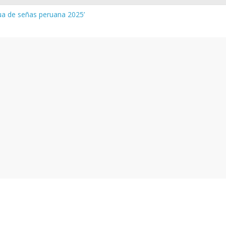
gua de señas peruana 2025’
a y vocabulario del Quechua Norteño
INEDU – Aprueban padrones de los Institutos y Escuelas de Educaci
INEDU – Disponen la aplicación de instrumentos a directivos que n
 de la evaluación del desempeño de Directivos de IIEE 2024