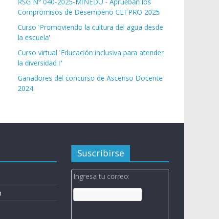
RSG N° 040-2025-MINEDU - Aprueban los
Compromisos de Desempeño CETPRO 2025
Curso 'Promoviendo la cultura del agua desde
la escuela'
Curso virtual 'Educación inclusiva para atender
la diversidad I'
Ganadores del concurso de Ascenso Docente
2024
Suscribirse
Ingresa tu correo:
n
n