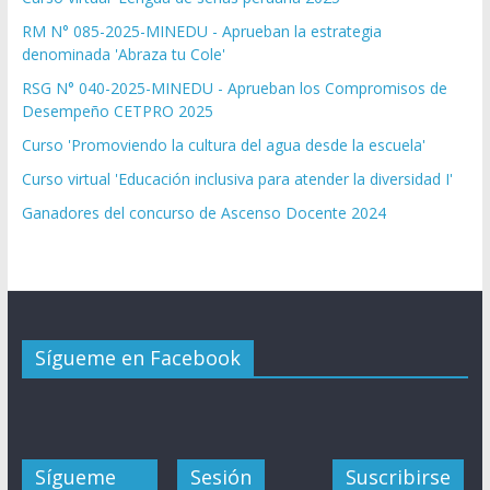
RM N° 085-2025-MINEDU - Aprueban la estrategia
denominada 'Abraza tu Cole'
RSG N° 040-2025-MINEDU - Aprueban los Compromisos de
Desempeño CETPRO 2025
Curso 'Promoviendo la cultura del agua desde la escuela'
Curso virtual 'Educación inclusiva para atender la diversidad I'
Ganadores del concurso de Ascenso Docente 2024
Sígueme en Facebook
Sígueme
Sesión
Suscribirse