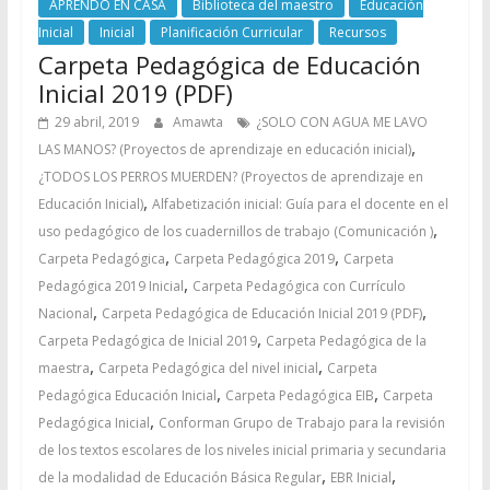
APRENDO EN CASA
Biblioteca del maestro
Educación
Inicial
Inicial
Planificación Curricular
Recursos
Carpeta Pedagógica de Educación
Inicial 2019 (PDF)
29 abril, 2019
Amawta
¿SOLO CON AGUA ME LAVO
,
LAS MANOS? (Proyectos de aprendizaje en educación inicial)
¿TODOS LOS PERROS MUERDEN? (Proyectos de aprendizaje en
,
Educación Inicial)
Alfabetización inicial: Guía para el docente en el
,
uso pedagógico de los cuadernillos de trabajo (Comunicación )
,
,
Carpeta Pedagógica
Carpeta Pedagógica 2019
Carpeta
,
Pedagógica 2019 Inicial
Carpeta Pedagógica con Currículo
,
,
Nacional
Carpeta Pedagógica de Educación Inicial 2019 (PDF)
,
Carpeta Pedagógica de Inicial 2019
Carpeta Pedagógica de la
,
,
maestra
Carpeta Pedagógica del nivel inicial
Carpeta
,
,
Pedagógica Educación Inicial
Carpeta Pedagógica EIB
Carpeta
,
Pedagógica Inicial
Conforman Grupo de Trabajo para la revisión
de los textos escolares de los niveles inicial primaria y secundaria
,
,
de la modalidad de Educación Básica Regular
EBR Inicial