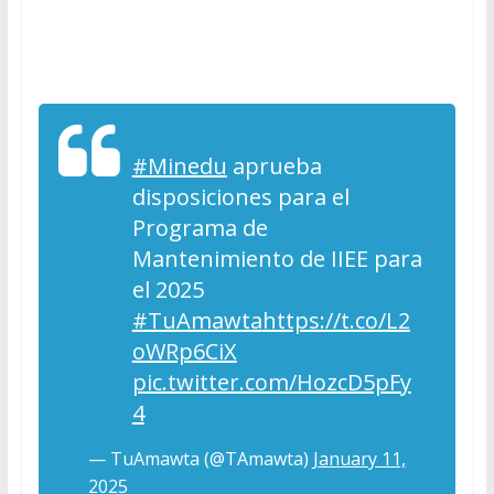
#Minedu
aprueba
disposiciones para el
Programa de
Mantenimiento de IIEE para
el 2025
#TuAmawta
https://t.co/L2
oWRp6CiX
pic.twitter.com/HozcD5pFy
4
— TuAmawta (@TAmawta)
January 11,
2025