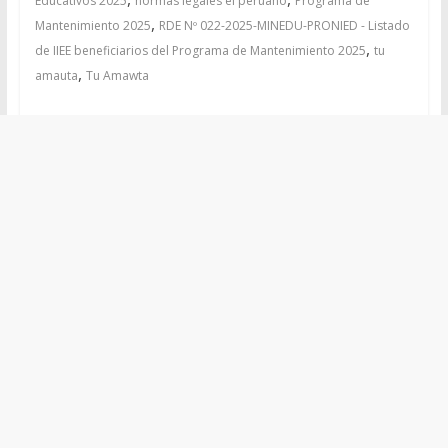
Educativos 2025
normas legales el peruano
Programa de
,
Mantenimiento 2025
RDE Nº 022-2025-MINEDU-PRONIED - Listado
,
de IIEE beneficiarios del Programa de Mantenimiento 2025
tu
,
amauta
Tu Amawta