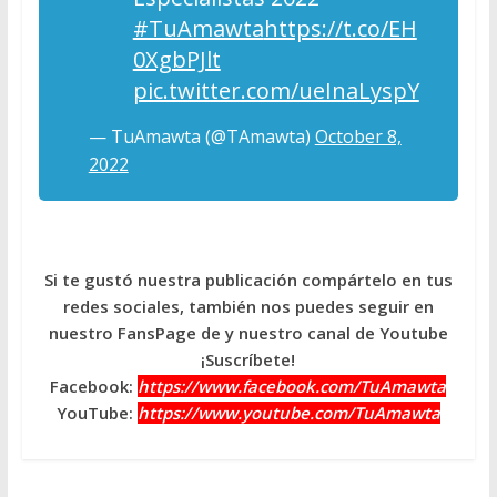
#TuAmawta
https://t.co/EH
0XgbPJlt
pic.twitter.com/ueInaLyspY
— TuAmawta (@TAmawta)
October 8,
2022
Si te gustó nuestra publicación compártelo en tus
redes sociales, también nos puedes seguir en
nuestro FansPage de y nuestro canal de Youtube
¡Suscríbete!
Facebook:
https://www.facebook.com/TuAmawta
YouTube:
https://www.youtube.com/TuAmawta