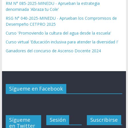
RM N° 085-2025-MINEDU - Aprueban la estrategia
denominada 'Abraza tu Cole'
RSG N° 040-2025-MINEDU - Aprueban los Compromisos de
Desempeño CETPRO 2025
Curso 'Promoviendo la cultura del agua desde la escuela'
Curso virtual 'Educación inclusiva para atender la diversidad I'
Ganadores del concurso de Ascenso Docente 2024
Sígueme en Facebook
Sígueme
Sesión
Suscribirse
en Twitter