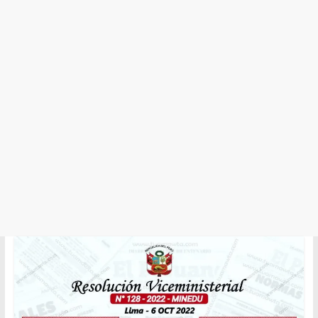
y
Cultura