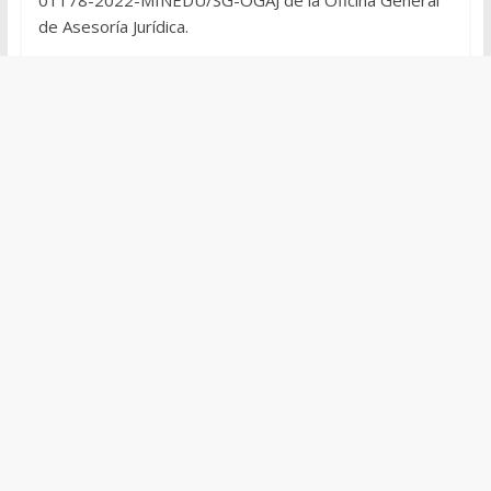
01178-2022-MINEDU/SG-OGAJ de la Oficina General
de Asesoría Jurídica.