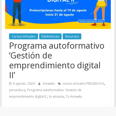
Cursos Virtuales
EduNoticias
Recursos
Programa autoformativo
‘Gestión de
emprendimiento digital
II’
,
8 agosto, 2024
Amawta
cursos virtuales PERUEDUCA
,
perueduca
Programa autoformativo 'Gestión de
,
,
emprendimiento digital II'
tu amauta
Tu Amawta