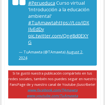
#Perueduca
Curso virtual
'Introducción a la educación
ambiental'
#TuAmawta
https://t.co/iDX
JlvEdDy
pic.twitter.com/Qng8d0EXY
G
— TuAmawta (@TAmawta)
August 2,
2024
Si te gustó nuestra publicación compártelo en tus
redes sociales, también nos puedes seguir en nuestro
FansPage de y nuestro canal de Youtube ¡Suscríbete!
www.facebook.com/TAmawta
www.youtube.com/TuAmawta