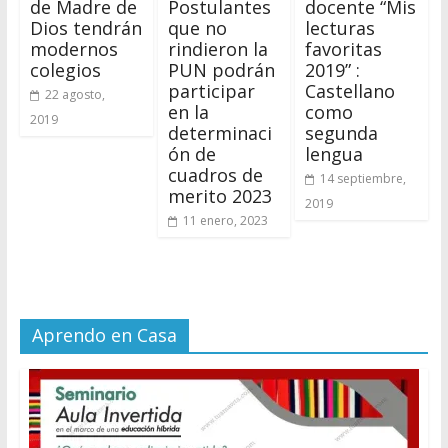
de Madre de
Postulantes
docente “Mis
Dios tendrán
que no
lecturas
modernos
rindieron la
favoritas
colegios
PUN podrán
2019” :
participar
Castellano
22 agosto,
en la
como
2019
determinaci
segunda
ón de
lengua
cuadros de
14 septiembre,
merito 2023
2019
11 enero, 2023
Aprendo en Casa