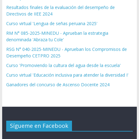
Resultados finales de la evaluación del desempeño de
Directivos de IIEE 2024
Curso virtual 'Lengua de señas peruana 2025'
RM N° 085-2025-MINEDU - Aprueban la estrategia
denominada 'Abraza tu Cole'
RSG N° 040-2025-MINEDU - Aprueban los Compromisos de
Desempeño CETPRO 2025
Curso 'Promoviendo la cultura del agua desde la escuela'
Curso virtual 'Educación inclusiva para atender la diversidad I'
Ganadores del concurso de Ascenso Docente 2024
Sígueme en Facebook