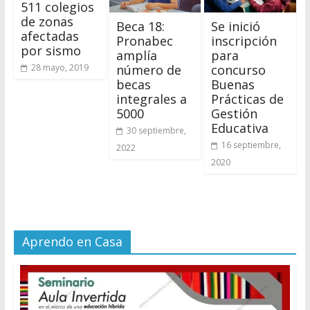
511 colegios
de zonas
Beca 18:
Se inició
afectadas
Pronabec
inscripción
por sismo
amplía
para
número de
concurso
28 mayo, 2019
becas
Buenas
integrales a
Prácticas de
5000
Gestión
Educativa
30 septiembre,
16 septiembre,
2022
2020
Aprendo en Casa