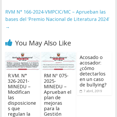
RVM N° 166-2024-VMPCIC/MC – Aprueban las
bases del ‘Premio Nacional de Literatura 2024’
→
You May Also Like
Acosado o
acosador:
¿cómo
detectarlos
R.VM. N°
RM Nº 075-
en un caso
326-2021-
2025-
de bullying?
MINEDU –
MINEDU –
Modifican
Aprueban el
7 abril, 2019
las
plan de
disposicione
mejoras
s que
para la
regulan la
Gestión