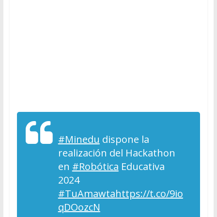
#Minedu
dispone la
realización del Hackathon
en
#Robótica
Educativa
2024
#TuAmawta
https://t.co/9io
qDOozcN