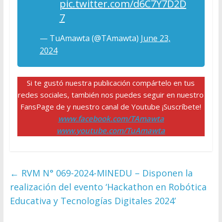
pic.twitter.com/d6C7Y7D2D
7
— TuAmawta (@TAmawta)
June 23,
2024
Si te gustó nuestra publicación compártelo en tus
redes sociales, también nos puedes seguir en nuestro
FansPage de y nuestro canal de Youtube ¡Suscríbete!
www.facebook.com/TAmawta
www.youtube.com/TuAmawta
←
RVM N° 069-2024-MINEDU – Disponen la
realización del evento ‘Hackathon en Robótica
Educativa y Tecnologías Digitales 2024’