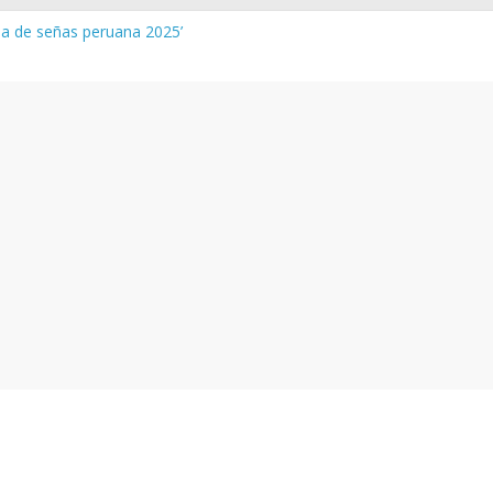
gua de señas peruana 2025’
a y vocabulario del Quechua Norteño
NEDU – Aprueban padrones de los Institutos y Escuelas de Educaci
NEDU – Disponen la aplicación de instrumentos a directivos que n
de la evaluación del desempeño de Directivos de IIEE 2024