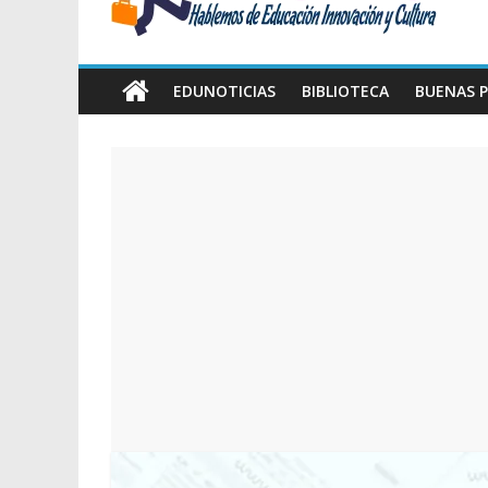
Amawta
Hablemos
de
EDUNOTICIAS
BIBLIOTECA
BUENAS P
Educación,
Innovación
y
Cultura