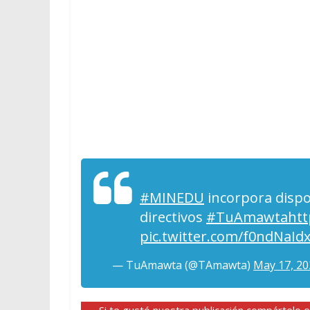
#MINEDU
incorpora dispo
directivos
#TuAmawta
htt
pic.twitter.com/f0ndNaId
— TuAmawta (@TAmawta)
May 17, 20