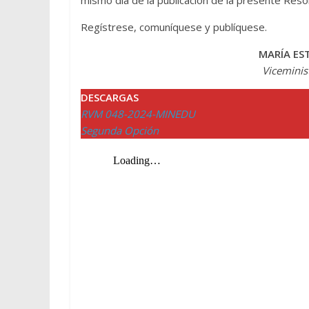
mismo día de la publicación de la presente Resolu
Regístrese, comuníquese y publíquese.
MARÍA ES
Viceminis
DESCARGAS
RVM 048-2024-MINEDU
Segunda Opción