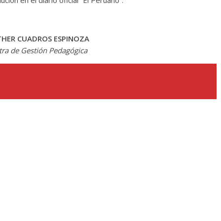
ción en el diario oficial “El Peruano”.
THER CUADROS ESPINOZA
tra de Gestión Pedagógica