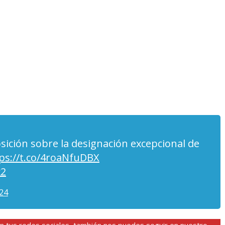
sición sobre la designación excepcional de
ps://t.co/4roaNfuDBX
x2
24