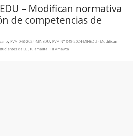
EDU – Modifican normativa
ión de competencias de
,
,
ruano
RVM 048-2024-MINEDU
RVM N° 048-2024-MINEDU - Modifican
,
,
studiantes de EB
tu amauta
Tu Amawta