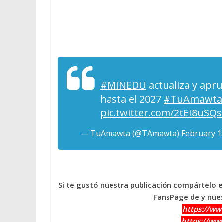
#MINEDU
actualiza y apru
hasta el 2027
#TuAmawta
pic.twitter.com/2tEI8uSQ
— TuAmawta (@TAmawta)
February 1
Si te gustó nuestra publicación compártelo 
FansPage de y nues
https://w
https://w