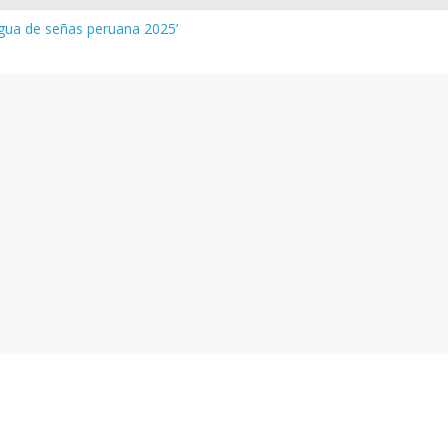
ngua de señas peruana 2025’
ura y vocabulario del Quechua Norteño
MINEDU – Aprueban padrones de los Institutos y Escuelas de Educa
MINEDU – Disponen la aplicación de instrumentos a directivos que
s de la evaluación del desempeño de Directivos de IIEE 2024