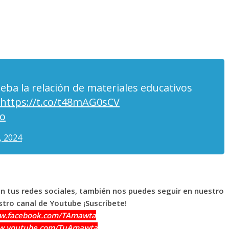
eba la relación de materiales educativos
https://t.co/t48mAG0sCV
so
, 2024
en tus redes sociales, también nos puedes seguir en nuestro
tro canal de Youtube ¡Suscríbete!
ww.facebook.com/TAmawta
ww.youtube.com/TuAmawta