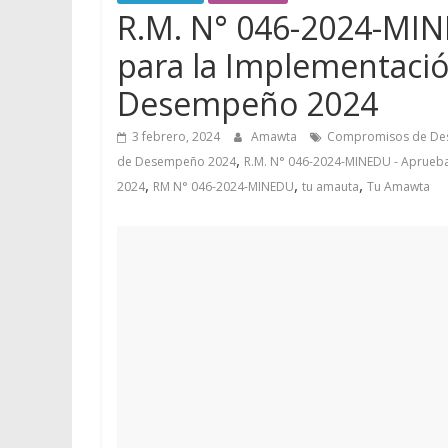
R.M. N° 046-2024-MIN
para la Implementaci
Desempeño 2024
3 febrero, 2024
Amawta
Compromisos de De
,
de Desempeño 2024
R.M. N° 046-2024-MINEDU - Aprueb
,
,
,
2024
RM N° 046-2024-MINEDU
tu amauta
Tu Amawta