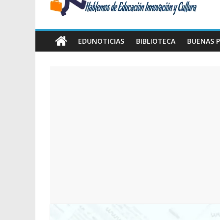
Amawta
Hablemos
de
EDUNOTICIAS
BIBLIOTECA
BUENAS P
Educación,
Innovación
y
Cultura