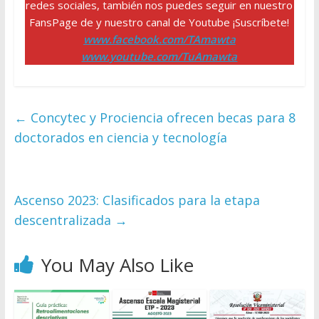
redes sociales, también nos puedes seguir en nuestro
FansPage de y nuestro canal de Youtube ¡Suscríbete!
www.facebook.com/TAmawta
www.youtube.com/TuAmawta
←
Concytec y Prociencia ofrecen becas para 8
doctorados en ciencia y tecnología
Ascenso 2023: Clasificados para la etapa
descentralizada
→
You May Also Like