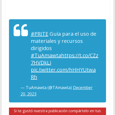
#PRITE
Guía para el uso de
materiales y recursos
dirigidos
#TuAmawta
https://t.co/CZz
7HVDkLi
pic.twitter.com/hHHYUtwa
Rh
— TuAmawta (@TAmawta)
December
20, 2023
Si te gustó nuestra publicación compártelo en tus