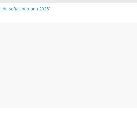
ua de señas peruana 2025’
 y vocabulario del Quechua Norteño
NEDU – Aprueban padrones de los Institutos y Escuelas de Educaci
NEDU – Disponen la aplicación de instrumentos a directivos que n
de la evaluación del desempeño de Directivos de IIEE 2024