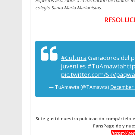
Aspectos asociados a la formación de hábitos lec
colegio Santa María Marianistas.
RESOLUC
#Cultura
Ganadores del pr
juveniles
#TuAmawta
http
pic.twitter.com/SkVpaqw
— TuAmawta (@TAmawta)
December 
Si te gustó nuestra publicación compártelo 
FansPage de y nues
https://w