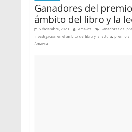
Ganadores del premio a
ámbito del libro y la l
5 diciembre, 2023
Amawta
Ganadores del premi
,
Investigación en el ámbito del libro y la lectura
premio a l
Amawta