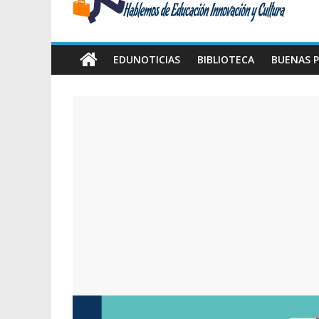
Amawta
Hablemos
de
EDUNOTICIAS
BIBLIOTECA
BUENAS P
Educación,
Innovación
y
Cultura