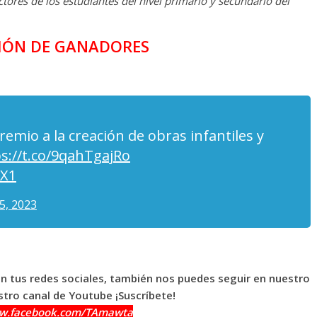
tores de los estudiantes del nivel primario y secundario del
IÓN DE GANADORES
emio a la creación de obras infantiles y
s://t.co/9qahTgajRo
aX1
5, 2023
en tus redes sociales, también nos puedes seguir en nuestro
tro canal de Youtube ¡Suscríbete!
ww.facebook.com/TAmawta