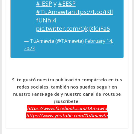
#IESP
y
#EESP
#TuAmawta
https://t.co/iKll
fUNhi4
pic.twitter.com/QkJXlCiFa5
— TuAmawta (@TAmawta)
February 14,
2023
Si te gustó nuestra publicación compártelo en tus
redes sociales, también nos puedes seguir en
nuestro FansPage de y nuestro canal de Youtube
¡Suscríbete!
https://www.facebook.com/TAmawta
https://www.youtube.com/TuAmawta