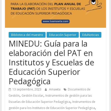
Biblioteca del maestro
Educación Superior
EduNoticias
MINEDU: Guía para la
elaboración del PAT en
Institutos y Escuelas de
Educación Superior
Pedagógica
13 septiembre, 2023
Amawta
Documentos de
,
,
Gestión
Gestión Escolar
Instrumentos de gestión para las
,
Escuelas de Educación Superior Pedagógica
Instrumentos de
,
gestión para los Institutos de Educación Superior Pedagógica