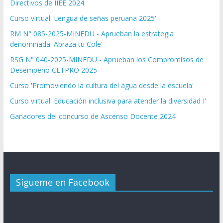
Directivos de IIEE 2024
Curso virtual 'Lengua de señas peruana 2025'
RM N° 085-2025-MINEDU - Aprueban la estrategia
denominada 'Abraza tu Cole'
RSG N° 040-2025-MINEDU - Aprueban los Compromisos de
Desempeño CETPRO 2025
Curso 'Promoviendo la cultura del agua desde la escuela'
Curso virtual 'Educación inclusiva para atender la diversidad I'
Ganadores del concurso de Ascenso Docente 2024
Sígueme en Facebook