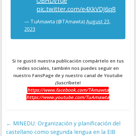
OBHDvYqe
pic.twitter.com/e4XkVDJ6qR
— TuAmawta (@TAmawta)
August 23,
2023
Si te gustó nuestra publicación compártelo en tus
redes sociales, también nos puedes seguir en
nuestro FansPage de y nuestro canal de Youtube
¡Suscríbete!
https://www.facebook.com/TAmawta
https://www.youtube.com/TuAmawta
←
MINEDU: Organización y planificación del
castellano como segunda lengua en la EIB