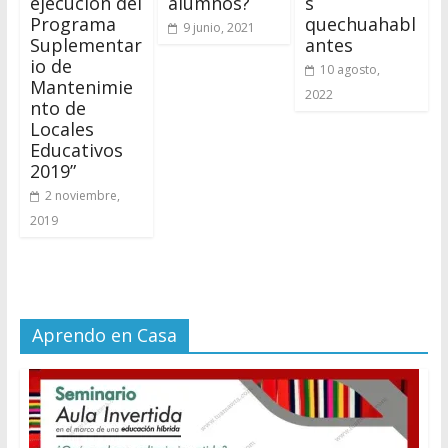
ejecución del
alumnos?
s
Programa
quechuahabl
9 junio, 2021
Suplementar
antes
io de
10 agosto,
Mantenimie
2022
nto de
Locales
Educativos
2019”
2 noviembre,
2019
Aprendo en Casa