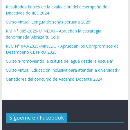
Resultados finales de la evaluación del desempeño de
Directivos de IIEE 2024
Curso virtual 'Lengua de señas peruana 2025'
RM N° 085-2025-MINEDU - Aprueban la estrategia
denominada 'Abraza tu Cole'
RSG N° 040-2025-MINEDU - Aprueban los Compromisos de
Desempeño CETPRO 2025
Curso 'Promoviendo la cultura del agua desde la escuela'
Curso virtual 'Educación inclusiva para atender la diversidad I'
Ganadores del concurso de Ascenso Docente 2024
Sígueme en Facebook