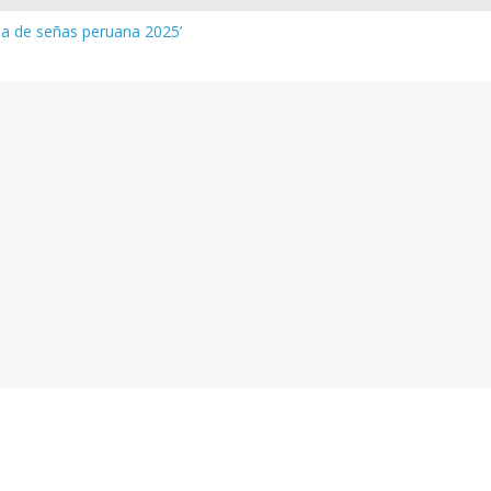
gua de señas peruana 2025’
a y vocabulario del Quechua Norteño
NEDU – Aprueban padrones de los Institutos y Escuelas de Educaci
NEDU – Disponen la aplicación de instrumentos a directivos que n
de la evaluación del desempeño de Directivos de IIEE 2024