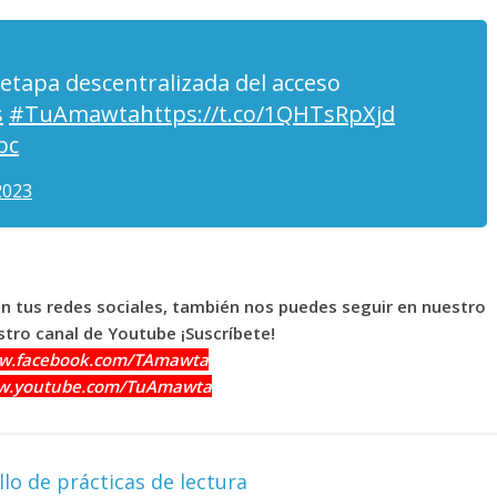
a etapa descentralizada del acceso
s
#TuAmawta
https://t.co/1QHTsRpXjd
bc
2023
en tus redes sociales, también nos puedes seguir en nuestro
tro canal de Youtube ¡Suscríbete!
ww.facebook.com/TAmawta
ww.youtube.com/TuAmawta
lo de prácticas de lectura