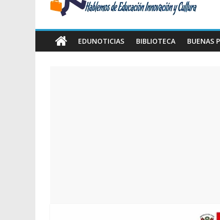
Amawta
Hablemos
de
EDUNOTICIAS
BIBLIOTECA
BUENAS P
Educación,
Innovación
y
Cultura