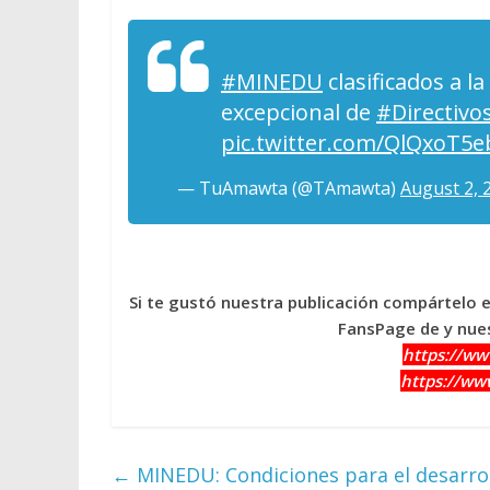
#MINEDU
clasificados a l
excepcional de
#Directivo
pic.twitter.com/QlQxoT5e
— TuAmawta (@TAmawta)
August 2, 
Si te gustó nuestra publicación compártelo 
FansPage de y nues
https://w
https://w
←
MINEDU: Condiciones para el desarrol