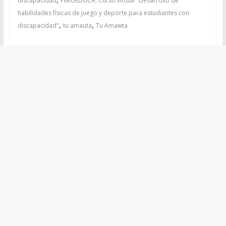
discapacidad
PERUEDUCA: Curso virtual "Desarrollo de
habilidades físicas de juego y deporte para estudiantes con
,
,
discapacidad"
tu amauta
Tu Amawta