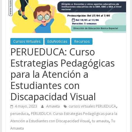
Cursos Virtuales
EduNoticias
Recursos
PERUEDUCA: Curso
Estrategias Pedagógicas
para la Atención a
Estudiantes con
Discapacidad Visual
,
4 mayo, 2023
Amawta
cursos virtuales PERUEDUCA
,
perueduca
PERUEDUCA: Curso Estrategias Pedagógicas para la
,
,
Atención a Estudiantes con Discapacidad Visual
tu amauta
Tu
Amawta