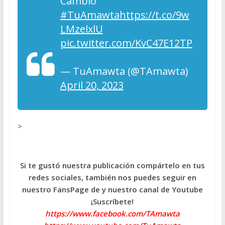
Cambio
#TuAmawta
https://t.co/9w
LMzelxlU
pic.twitter.com/KvC47E12TP
— TuAmawta (@TAmawta)
April 20, 2023
>
Si te gustó nuestra publicación compártelo en tus
redes sociales, también nos puedes seguir en
nuestro FansPage de y nuestro canal de Youtube
¡Suscríbete!
https://www.facebook.com/TAmawta