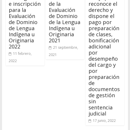
e inscripción
de la
reconoce el
para la
Evaluación
derecho y
Evaluación
de Dominio
dispone el
de Dominio
de la Lengua
pago por
de Lengua
Indígena u
preparación
Indígena u
Originaria
de clases,
Originaria
2021
bonificación
2022
adicional
21 septiembre,
por
11 febrero,
2021
desempeño
2022
del cargo y
por
preparación
de
documentos
de gestión
sin
sentencia
judicial
17 junio, 2022