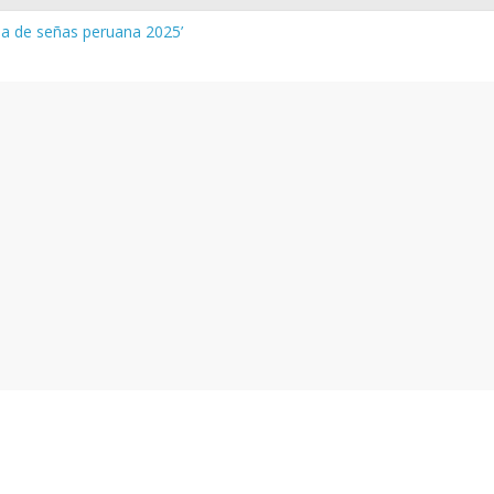
gua de señas peruana 2025’
a y vocabulario del Quechua Norteño
NEDU – Aprueban padrones de los Institutos y Escuelas de Educaci
NEDU – Disponen la aplicación de instrumentos a directivos que n
de la evaluación del desempeño de Directivos de IIEE 2024