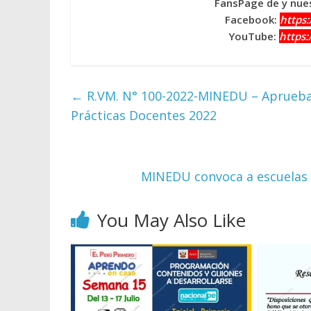
FansPage de y nues
Facebook:
https
YouTube:
https
←
R.VM. N° 100-2022-MINEDU – Aprueban
Prácticas Docentes 2022
MINEDU convoca a escuelas a
You May Also Like