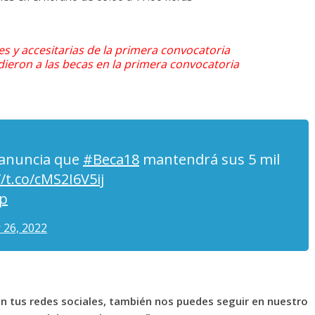
es y accesitarias de la primera convocatoria
edieron a las becas en la primera convocatoria
 anuncia que
#Beca18
mantendrá sus 5 mil
//t.co/cMS2I6V5ij
ap
 26, 2022
en tus redes sociales, también nos puedes seguir en nuestro