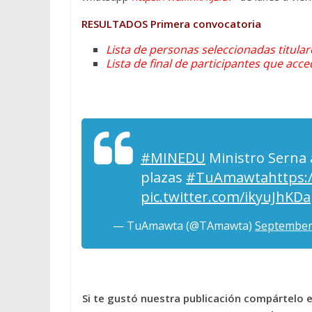
RESULTADOS
Primera convocatoria
Lista de personas seleccionadas titular
Lista de final de participantes que acc
#MINEDU
Ministro Serna
plazas
#TuAmawta
https:
pic.twitter.com/ikyuJhKD
— TuAmawta (@TAmawta)
September
Si te gustó nuestra publicación compártelo 