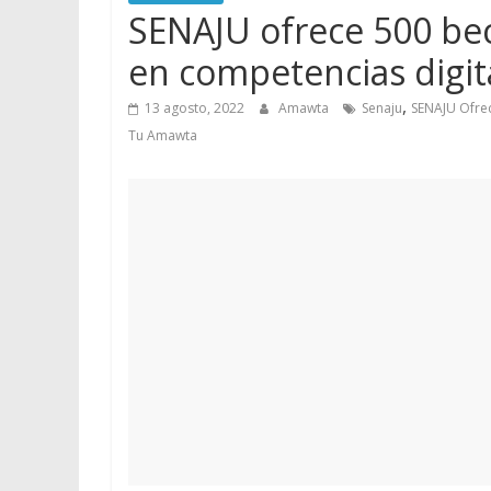
SENAJU ofrece 500 bec
en competencias digit
,
13 agosto, 2022
Amawta
Senaju
SENAJU Ofrec
Tu Amawta