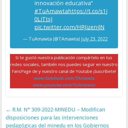
innovación educativa”
#TuAmawta
https://t.co/s1j
0LiTtsJ
pic.twitter.com/HRJizenjlN
— TuAmawta (@TAmawta)
July 23, 2022
Si te gustó nuestra publicación compártelo en tus
redes sociales, también nos puedes seguir en nuestro
FansPage de y nuestro canal de Youtube ¡Suscríbete!
www.facebook.com/TAmawta
www.youtube.com/TuAmawta
←
R.M. N° 309-2022-MINEDU – Modifican
disposiciones para las intervenciones
pedagógicas del minedu en los Gobiernos