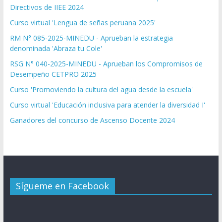
Directivos de IIEE 2024
Curso virtual 'Lengua de señas peruana 2025'
RM N° 085-2025-MINEDU - Aprueban la estrategia
denominada 'Abraza tu Cole'
RSG N° 040-2025-MINEDU - Aprueban los Compromisos de
Desempeño CETPRO 2025
Curso 'Promoviendo la cultura del agua desde la escuela'
Curso virtual 'Educación inclusiva para atender la diversidad I'
Ganadores del concurso de Ascenso Docente 2024
Sígueme en Facebook