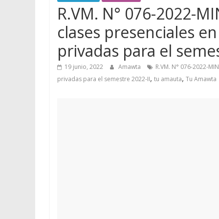
R.VM. N° 076-2022-MI
clases presenciales en
privadas para el semes
19 junio, 2022
Amawta
R.VM. N° 076-2022-MINE
,
,
privadas para el semestre 2022-II
tu amauta
Tu Amawta