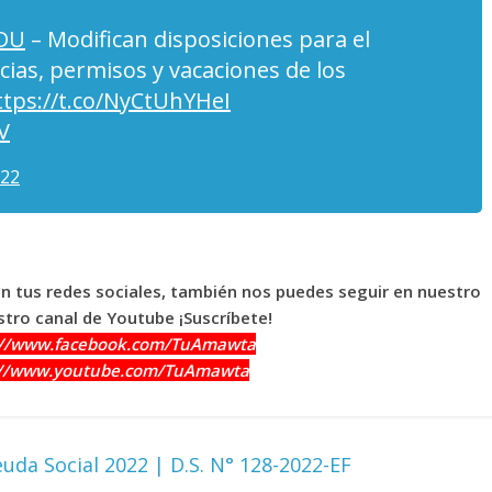
DU
– Modifican disposiciones para el
cias, permisos y vacaciones de los
ttps://t.co/NyCtUhYHeI
V
022
en tus redes sociales, también nos puedes seguir en nuestro
tro canal de Youtube ¡Suscríbete!
://www.facebook.com/TuAmawta
://www.youtube.com/TuAmawta
uda Social 2022 | D.S. N° 128-2022-EF