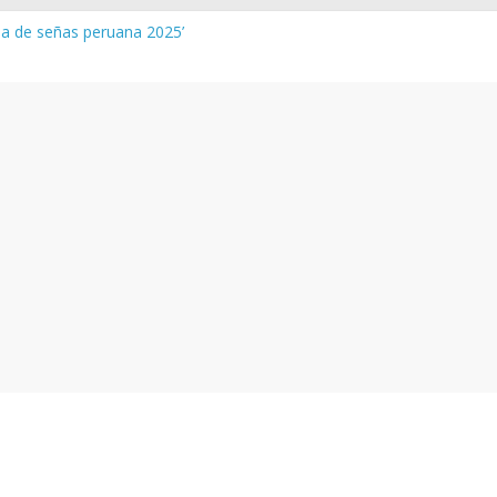
gua de señas peruana 2025’
a y vocabulario del Quechua Norteño
NEDU – Aprueban padrones de los Institutos y Escuelas de Educaci
NEDU – Disponen la aplicación de instrumentos a directivos que n
de la evaluación del desempeño de Directivos de IIEE 2024