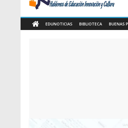
Amawta
Hablemos
de
EDUNOTICIAS
BIBLIOTECA
BUENAS P
Educación,
Innovación
y
Cultura