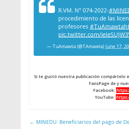
R.VM. N° 074-2022-
#MINE
procedimiento de las licen
profesores
#TuAmawta
h
pic.twitter.com/ieIeSUJW3
— TuAmawta (@TAmawta)
June 17, 2
Si te gustó nuestra publicación compártelo 
FansPage de y nues
Facebook:
https
YouTube:
https
←
MINEDU: Beneficiarios del pago de De