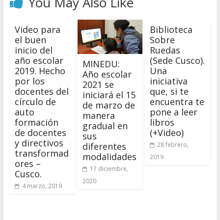
You May Also Like
Video para
Biblioteca
el buen
Sobre
inicio del
Ruedas
año escolar
(Sede Cusco).
MINEDU:
2019. Hecho
Una
Año escolar
por los
iniciativa
2021 se
docentes del
que, si te
iniciará el 15
círculo de
encuentra te
de marzo de
auto
pone a leer
manera
formación
libros
gradual en
de docentes
(+Video)
sus
y directivos
diferentes
28 febrero,
transformad
modalidades
2019
ores –
17 diciembre,
Cusco.
2020
4 marzo, 2019