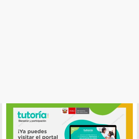
y
Cultura