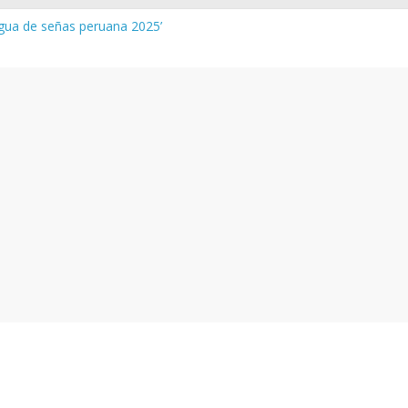
ngua de señas peruana 2025’
ura y vocabulario del Quechua Norteño
MINEDU – Aprueban padrones de los Institutos y Escuelas de Educa
MINEDU – Disponen la aplicación de instrumentos a directivos que
s de la evaluación del desempeño de Directivos de IIEE 2024