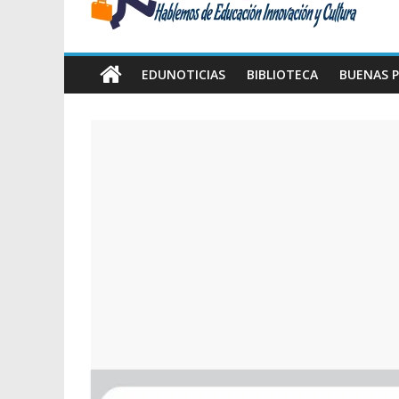
Amawta
Hablemos
de
EDUNOTICIAS
BIBLIOTECA
BUENAS P
Educación,
Innovación
y
Cultura