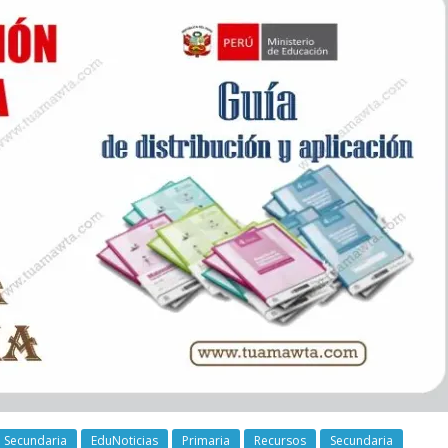
 Secundaria
EduNoticias
Primaria
Recursos
Secundaria